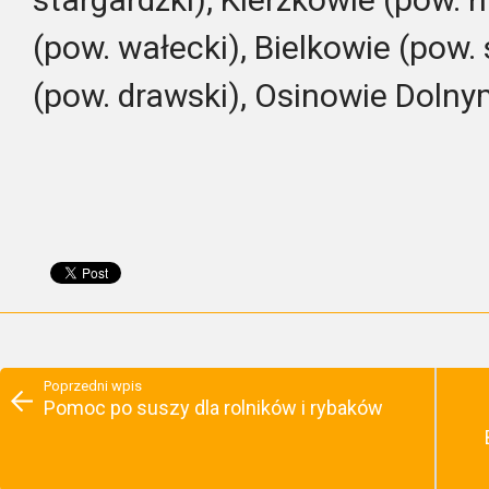
(pow. wałecki), Bielkowie (pow.
(pow. drawski), Osinowie Dolnym
Poprzedni wpis
Pomoc po suszy dla rolników i rybaków