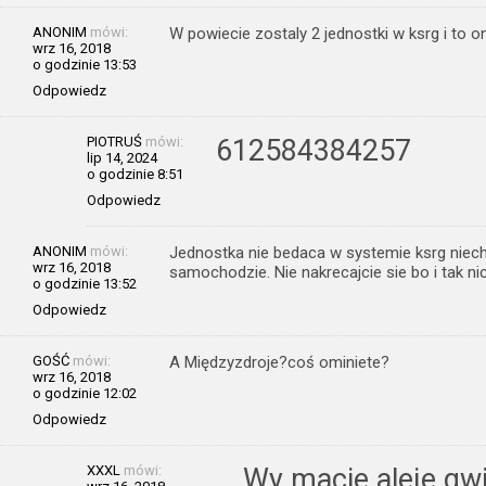
ANONIM
mówi:
W powiecie zostaly 2 jednostki w ksrg i to 
wrz 16, 2018
o godzinie 13:53
Odpowiedz
PIOTRUŚ
mówi:
612584384257
lip 14, 2024
o godzinie 8:51
Odpowiedz
ANONIM
mówi:
Jednostka nie bedaca w systemie ksrg niech
wrz 16, 2018
samochodzie. Nie nakrecajcie sie bo i tak ni
o godzinie 13:52
Odpowiedz
GOŚĆ
mówi:
A Międzyzdroje?coś ominiete?
wrz 16, 2018
o godzinie 12:02
Odpowiedz
XXXL
mówi:
…Wy macie aleje gwi