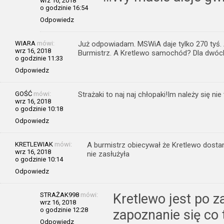
wrz 16, 2018
o godzinie 16:54
Odpowiedz
WIARA
mówi:
Już odpowiadam. MSWiA daje tylko 270 tyś. 
wrz 16, 2018
Burmistrz. A Kretlewo samochód? Dla dwóch
o godzinie 11:33
Odpowiedz
GOŚĆ
mówi:
Strażaki to naj naj chłopaki!Im należy się ni
wrz 16, 2018
o godzinie 10:18
Odpowiedz
KRETLEWIAK
mówi:
A burmistrz obiecywał że Kretlewo dosta
wrz 16, 2018
nie zasłużyła
o godzinie 10:14
Odpowiedz
STRAŻAK998
mówi:
Kretlewo jest po 
wrz 16, 2018
o godzinie 12:28
zapoznanie się co 
Odpowiedz