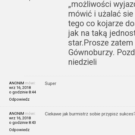
„możliwości wyjaz
mówić i użalać sie
tego co kojarze dos
jak na taką jednost
star.Prosze zatem
Gównoburzy. Pozdr
niedzieli
ANONIM
mówi:
Super
wrz 16, 2018
o godzinie 8:44
Odpowiedz
ANONIM
mówi:
Ciekawe jak burmistrz sobie przypisz sukces
wrz 16, 2018
o godzinie 8:43
Odpowiedz