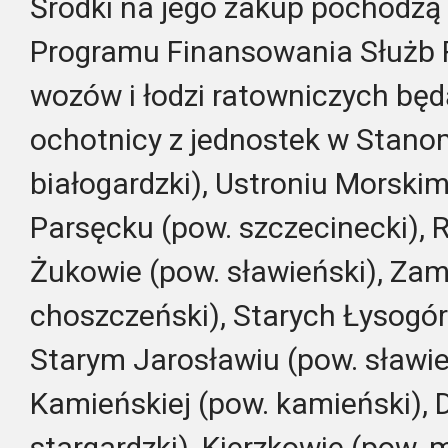
Środki na jego zakup pochodzą
Programu Finansowania Służb 
wozów i łodzi ratowniczych będą
ochotnicy z jednostek w Stano
białogardzki), Ustroniu Morskim
Parsęcku (pow. szczecinecki), R
Żukowie (pow. sławieński), Zam
choszczeński), Starych Łysogórk
Starym Jarosławiu (pow. sławie
Kamieńskiej (pow. kamieński), 
stargardzki), Kierzkowie (pow. 