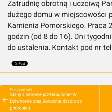
Zatrudnię obrotną i uczciwą Pa
dużego domu w miejscowości p
Kamienia Pomorskiego. Praca 2
godzin (od 8 do 16). Dni tygod
do ustalenia. Kontakt pod nr t
Poprzedni wpis
Stany alarmowe przekroczone! W
Dziwnowie oraz Borucinie doszło do
podtopień