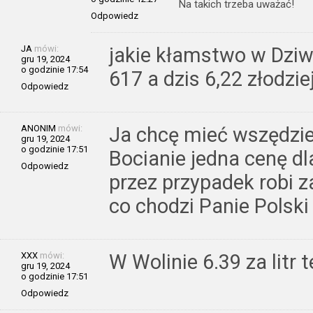
Na takich trzeba uważać!
Odpowiedz
JA
mówi:
jakie kłamstwo w Dziw
gru 19, 2024
o godzinie 17:54
617 a dzis 6,22 złodzie
Odpowiedz
ANONIM
mówi:
Ja chcę mieć wszędzie
gru 19, 2024
o godzinie 17:51
Bocianie jedna cenę d
Odpowiedz
przez przypadek robi z
co chodzi Panie Polski
XXX
mówi:
W Wolinie 6.39 za litr 
gru 19, 2024
o godzinie 17:51
Odpowiedz