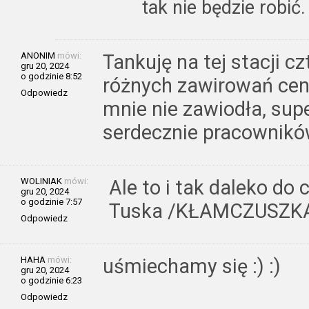
tak nie będzie robić
ANONIM
mówi:
Tankuję na tej stacji cz
gru 20, 2024
o godzinie 8:52
różnych zawirowań cen
Odpowiedz
mnie nie zawiodła, sup
serdecznie pracownikó
WOLINIAK
mówi:
Ale to i tak daleko do 
gru 20, 2024
o godzinie 7:57
Tuska /KŁAMCZUSZK
Odpowiedz
HAHA
mówi:
uśmiechamy się :) :)
gru 20, 2024
o godzinie 6:23
Odpowiedz