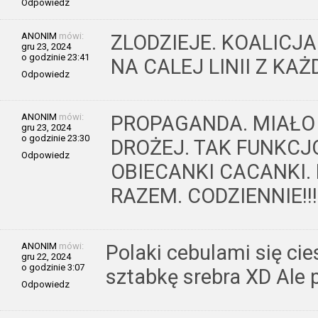
Odpowiedz
ANONIM
mówi:
ZLODZIEJE. KOALICJ
gru 23, 2024
o godzinie 23:41
NA CALEJ LINII Z KAŻ
Odpowiedz
ANONIM
mówi:
PROPAGANDA. MIAŁO 
gru 23, 2024
o godzinie 23:30
DROŻEJ. TAK FUNKCJ
Odpowiedz
OBIECANKI CACANKI
RAZEM. CODZIENNIE!!!
ANONIM
mówi:
Polaki cebulami się cie
gru 22, 2024
o godzinie 3:07
sztabkę srebra XD Ale p
Odpowiedz