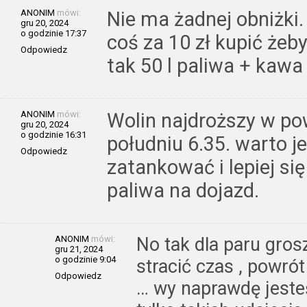
ANONIM
mówi:
Nie ma żadnej obniżki. 
gru 20, 2024
o godzinie 17:37
coś za 10 zł kupić żeby
Odpowiedz
tak 50 l paliwa + kawa 
ANONIM
mówi:
Wolin najdroższy w po
gru 20, 2024
o godzinie 16:31
południu 6.35. warto j
Odpowiedz
zatankować i lepiej s
paliwa na dojazd.
ANONIM
mówi:
No tak dla paru grosz
gru 21, 2024
o godzinie 9:04
stracić czas , powrót
Odpowiedz
… wy naprawdę jesteś