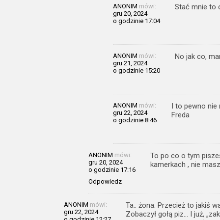
ANONIM
mówi:
Stać mnie to
gru 20, 2024
o godzinie 17:04
ANONIM
mówi:
No jak co, ma
gru 21, 2024
o godzinie 15:20
ANONIM
mówi:
I to pewno nie
gru 22, 2024
Freda
o godzinie 8:46
ANONIM
mówi:
To po co o tym piszes
gru 20, 2024
kamerkach , nie masz
o godzinie 17:16
Odpowiedz
ANONIM
mówi:
Ta.. żona. Przecież to jakiś wa
gru 22, 2024
Zobaczył gołą piz… I już, „z
o godzinie 12:27