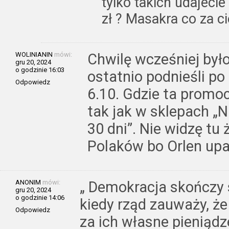
tylko takich udajecie 
zł ? Masakra co za ci
WOLINIANIN
mówi:
Chwilę wcześniej było
gru 20, 2024
o godzinie 16:03
ostatnio podnieśli po
Odpowiedz
6.10. Gdzie ta promo
tak jak w sklepach „
30 dni”. Nie widzę tu
Polaków bo Orlen up
ANONIM
mówi:
„ Demokracja skończy 
gru 20, 2024
o godzinie 14:06
kiedy rząd zauważy, że
Odpowiedz
za ich własne pieniądz