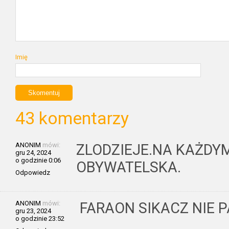
Imię
43 komentarzy
ANONIM
mówi:
ZLODZIEJE.NA KAŻDY
gru 24, 2024
o godzinie 0:06
OBYWATELSKA.
Odpowiedz
ANONIM
mówi:
FARAON SIKACZ NIE P
gru 23, 2024
o godzinie 23:52