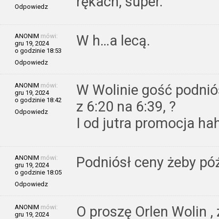
rękach, super.
Odpowiedz
ANONIM
mówi:
W h…a lecą.
gru 19, 2024
o godzinie 18:53
Odpowiedz
ANONIM
mówi:
W Wolinie gość podniós
gru 19, 2024
o godzinie 18:42
z 6:20 na 6:39, ?
Odpowiedz
I od jutra promocja ha
ANONIM
mówi:
Podniósł ceny żeby póź
gru 19, 2024
o godzinie 18:05
Odpowiedz
ANONIM
mówi:
O proszę Orlen Wolin ,
gru 19, 2024