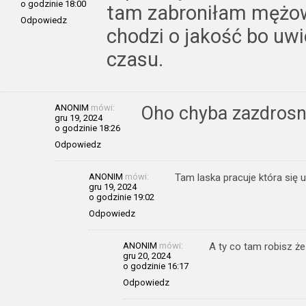
o godzinie 18:00
tam zabroniłam mężow
Odpowiedz
chodzi o jakość bo uwi
czasu.
ANONIM
mówi:
Oho chyba zazdrosn
gru 19, 2024
o godzinie 18:26
Odpowiedz
ANONIM
mówi:
Tam laska pracuje która się 
gru 19, 2024
o godzinie 19:02
Odpowiedz
ANONIM
mówi:
A ty co tam robisz że
gru 20, 2024
o godzinie 16:17
Odpowiedz