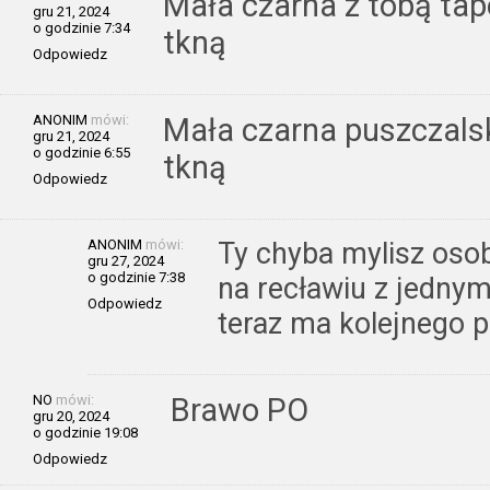
Mała czarna z tobą tap
gru 21, 2024
o godzinie 7:34
tkną
Odpowiedz
ANONIM
mówi:
Mała czarna puszczalsk
gru 21, 2024
o godzinie 6:55
tkną
Odpowiedz
ANONIM
mówi:
Ty chyba mylisz osob
gru 27, 2024
o godzinie 7:38
na recławiu z jednym 
Odpowiedz
teraz ma kolejnego 
NO
mówi:
Brawo PO
gru 20, 2024
o godzinie 19:08
Odpowiedz