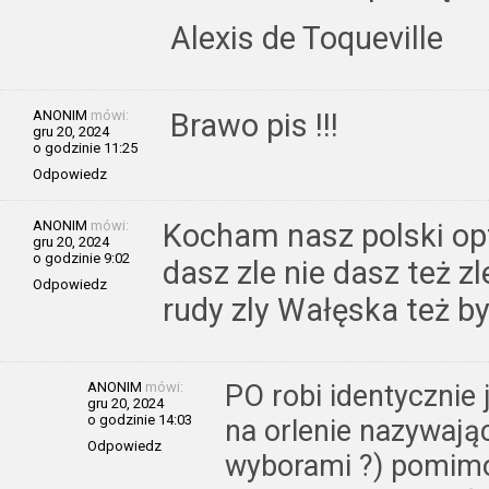
Alexis de Toqueville
ANONIM
mówi:
Brawo pis !!!
gru 20, 2024
o godzinie 11:25
Odpowiedz
ANONIM
mówi:
Kocham nasz polski opt
gru 20, 2024
o godzinie 9:02
dasz zle nie dasz też z
Odpowiedz
rudy zly Wałęska też b
ANONIM
mówi:
PO robi identycznie 
gru 20, 2024
o godzinie 14:03
na orlenie nazywają
Odpowiedz
wyborami ?) pomimo