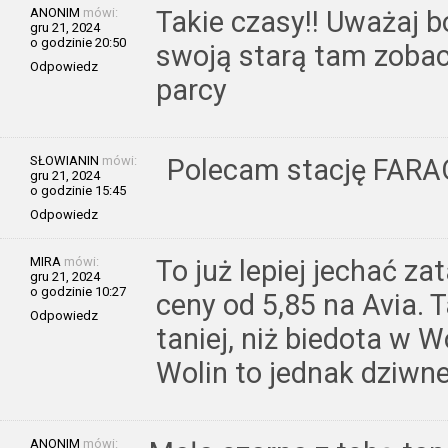
ANONIM
mówi:
Takie czasy!! Uważaj 
gru 21, 2024
o godzinie 20:50
swoją starą tam zobac
Odpowiedz
parcy
SŁOWIANIN
mówi:
Polecam stację FARA
gru 21, 2024
o godzinie 15:45
Odpowiedz
MIRA
mówi:
To już lepiej jechać z
gru 21, 2024
o godzinie 10:27
ceny od 5,85 na Avia.
Odpowiedz
taniej, niż biedota w W
Wolin to jednak dziwn
ANONIM
mówi: