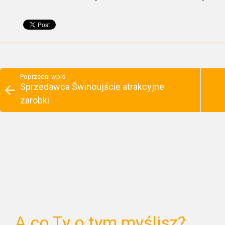
Poprzedni wpis
Sprzedawca Świnoujście atrakcyjne
zarobki
A co Ty o tym myślisz?