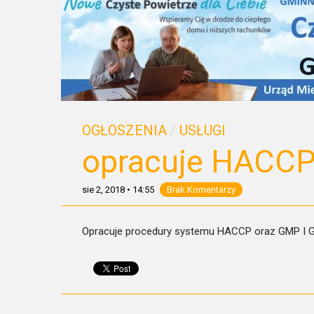
OGŁOSZENIA
/
USŁUGI
opracuje HACCP 
sie 2, 2018
•
14:55
Brak Komentarzy
Opracuje procedury systemu HACCP oraz GMP I GH