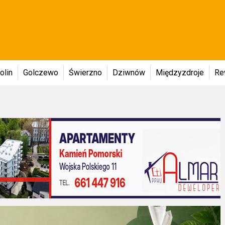
olin
Golczewo
Świerzno
Dziwnów
Międzyzdroje
Re