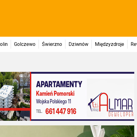
olin
Golczewo
Świerzno
Dziwnów
Międzyzdroje
Re