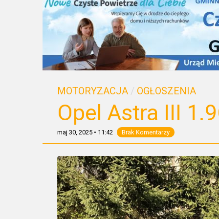
MOTORYZACJA
/
OGŁOSZENIA
Opel Astra III 1
maj 30, 2025
•
11:42
Brak Komentarzy