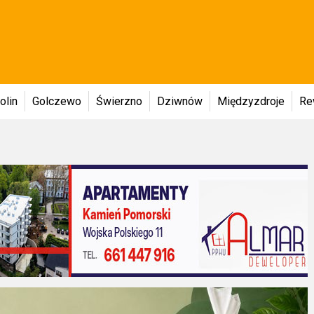
olin
Golczewo
Świerzno
Dziwnów
Międzyzdroje
Re