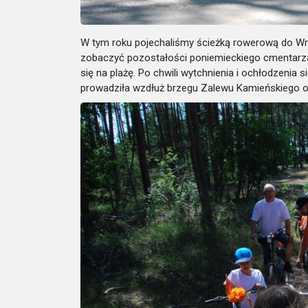
W tym roku pojechaliśmy ścieżką rowerową do Wr
zobaczyć pozostałości poniemieckiego cmentarza
się na plażę. Po chwili wytchnienia i ochłodzenia
prowadziła wzdłuż brzegu Zalewu Kamieńskiego or