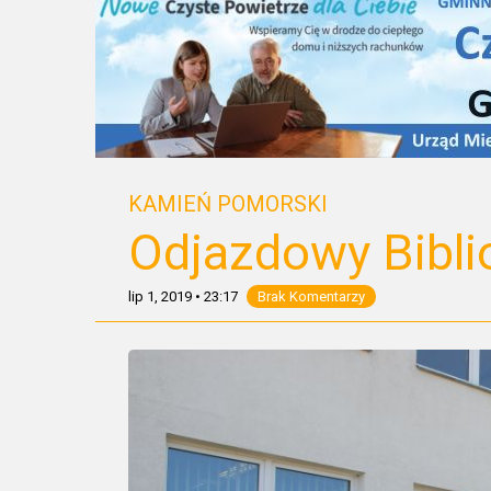
KAMIEŃ POMORSKI
Odjazdowy Bibli
lip 1, 2019
•
23:17
Brak Komentarzy