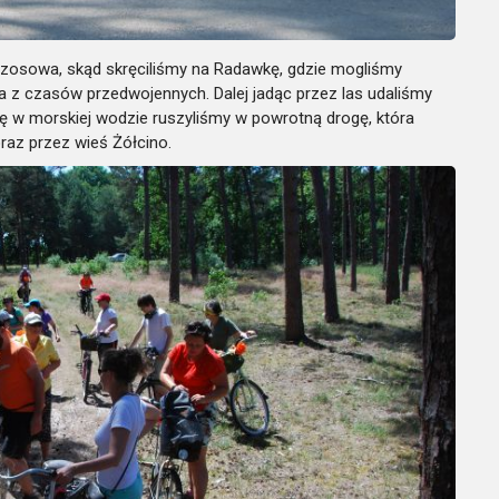
zosowa, skąd skręciliśmy na Radawkę, gdzie mogliśmy
 z czasów przedwojennych. Dalej jadąc przez las udaliśmy
 się w morskiej wodzie ruszyliśmy w powrotną drogę, która
az przez wieś Żółcino.