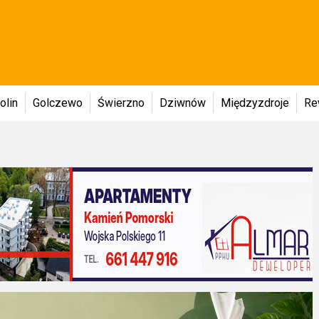
olin
Golczewo
Świerzno
Dziwnów
Międzyzdroje
Re