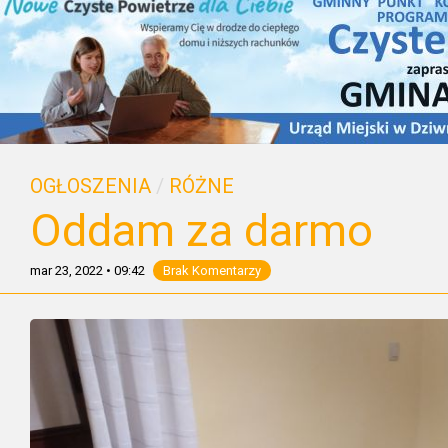
OGŁOSZENIA
/
RÓŻNE
Oddam za darmo
mar 23, 2022
•
09:42
Brak Komentarzy