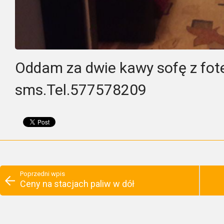
Oddam za dwie kawy sofę z fote
sms.Tel.577578209
Poprzedni wpis
Ceny na stacjach paliw w dół