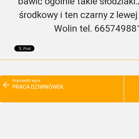
bawić ogólnie takie słodziaki
środkowy i ten czarny z lewej
Wolin tel. 6657498
Poprzedni wpis
PRACA DZIWNÓWEK