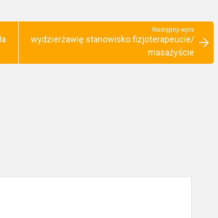
Następny wpis
ła
wydzierżawię stanowisko fizjoterapeucie/
masażyście