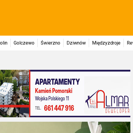
olin
Golczewo
Świerzno
Dziwnów
Międzyzdroje
Re