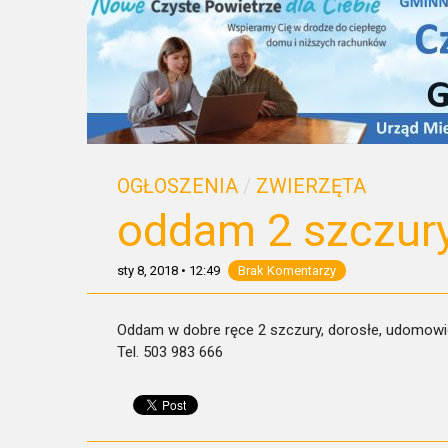
OGŁOSZENIA
/
ZWIERZĘTA
oddam 2 szczury
sty 8, 2018
•
12:49
Brak Komentarzy
Oddam w dobre ręce 2 szczury, dorosłe, udomowione
Tel. 503 983 666