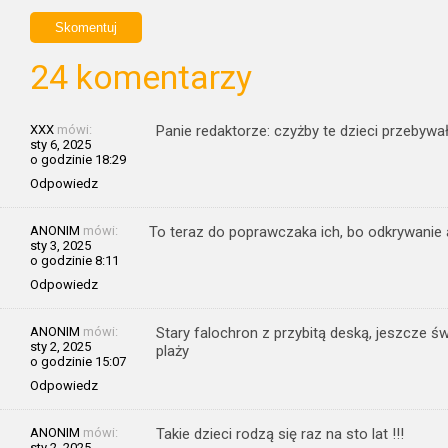
24 komentarzy
XXX
mówi:
Panie redaktorze: czyżby te dzieci przebywał
sty 6, 2025
o godzinie 18:29
Odpowiedz
ANONIM
mówi:
To teraz do poprawczaka ich, bo odkrywanie 
sty 3, 2025
o godzinie 8:11
Odpowiedz
ANONIM
mówi:
Stary falochron z przybitą deską, jeszcze św
sty 2, 2025
plaży
o godzinie 15:07
Odpowiedz
ANONIM
mówi:
Takie dzieci rodzą się raz na sto lat !!!
sty 2, 2025