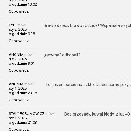
o godzinie 13:02
Odpowiedz
CYB.
mówi:
Brawo dzieci, brawo rodzice! Wspaniała szybk
sty 2, 2025
o godzinie 9:38
Odpowiedz
ANONIM
mówi:
„ręcyma” odkopali?
sty 2, 2025
o godzinie 9:01
Odpowiedz
ANONIM
mówi:
To. jakieś parcie na szkło. Dzieci same prz
sty 1, 2025
o godzinie 23:18
Odpowiedz
STALY FORUMOWICZ
mówi:
Bez przesady, kawal klody, z lat 40-
sty 1, 2025
o godzinie 21:03
Odpowiedz