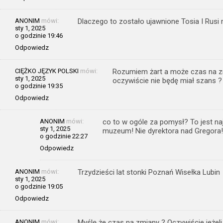
ANONIM
mówi:
Dlaczego to zostało ujawnione Tosia I Rusi
sty 1, 2025
o godzinie 19:46
Odpowiedz
CIĘŻKO JĘZYK POLSKI
mówi:
Rozumiem żart a może czas na zmi
sty 1, 2025
oczywiście nie będę miał szans ?
o godzinie 19:35
Odpowiedz
ANONIM
mówi:
co to w ogóle za pomysł? To jest na
sty 1, 2025
muzeum! Nie dyrektora nad Gregora!
o godzinie 22:27
Odpowiedz
ANONIM
mówi:
Trzydzieści lat stonki Poznań Wisełka Lubin
sty 1, 2025
o godzinie 19:05
Odpowiedz
ANONIM
mówi:
Myślę że czas na zmiany ? Oczywiście jeżeli