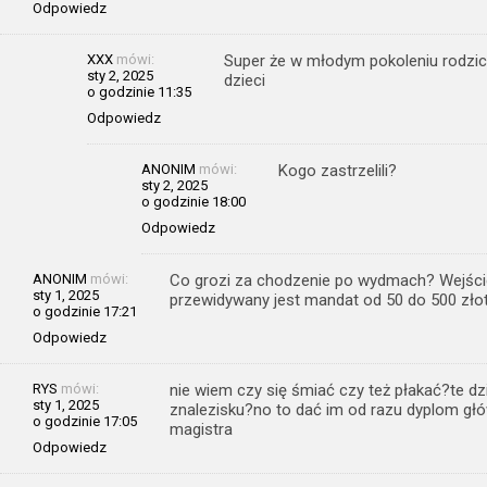
Odpowiedz
XXX
mówi:
Super że w młodym pokoleniu rodzice
sty 2, 2025
dzieci
o godzinie 11:35
Odpowiedz
ANONIM
mówi:
Kogo zastrzelili?
sty 2, 2025
o godzinie 18:00
Odpowiedz
ANONIM
mówi:
Co grozi za chodzenie po wydmach? Wejści
sty 1, 2025
przewidywany jest mandat od 50 do 500 zło
o godzinie 17:21
Odpowiedz
RYS
mówi:
nie wiem czy się śmiać czy też płakać?te 
sty 1, 2025
znalezisku?no to dać im od razu dyplom gł
o godzinie 17:05
magistra
Odpowiedz