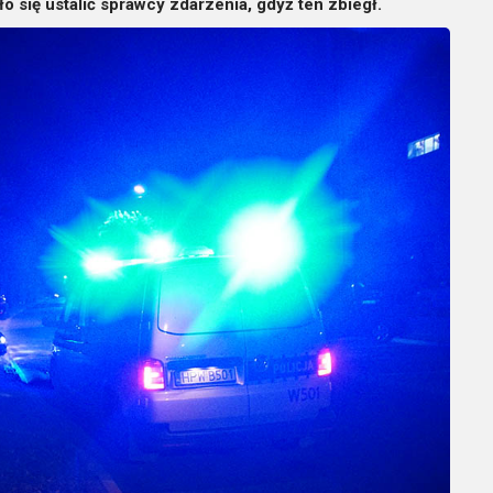
ało się ustalić sprawcy zdarzenia, gdyż ten zbiegł.