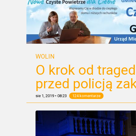
WOLIN
O krok od traged
przed policją za
sie 1, 2019
•
08:23
124 komentarze