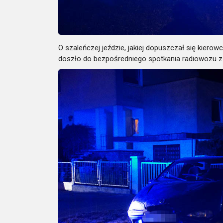
O szaleńczej jeździe, jakiej dopuszczał się kierow
doszło do bezpośredniego spotkania radiowozu z