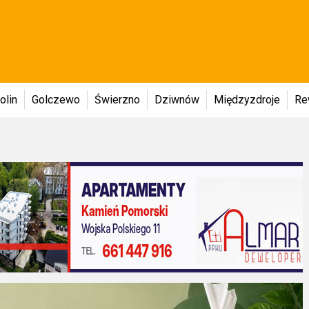
olin
Golczewo
Świerzno
Dziwnów
Międzyzdroje
Re