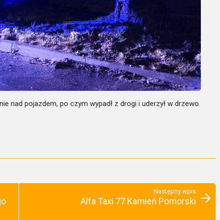
anie nad pojazdem, po czym wypadł z drogi i uderzył w drzewo.
Następny wpis
go
Alfa Taxi 77 Kamień Pomorski