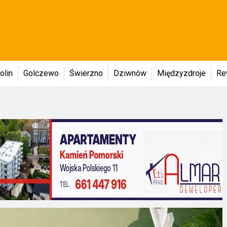
olin
Golczewo
Świerzno
Dziwnów
Międzyzdroje
Re