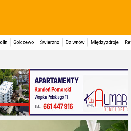
olin
Golczewo
Świerzno
Dziwnów
Międzyzdroje
Re