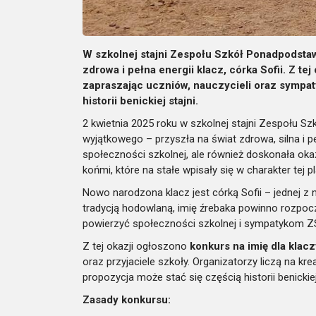
W szkolnej stajni Zespołu Szkół Ponadpodst
zdrowa i pełna energii klacz, córka Sofii. Z te
zapraszając uczniów, nauczycieli oraz sympat
historii benickiej stajni.
2 kwietnia 2025 roku w szkolnej stajni Zespołu 
wyjątkowego – przyszła na świat zdrowa, silna i peł
społeczności szkolnej, ale również doskonała okaz
końmi, które na stałe wpisały się w charakter tej p
Nowo narodzona klacz jest córką Sofii – jednej z n
tradycją hodowlaną, imię źrebaka powinno rozpocz
powierzyć społeczności szkolnej i sympatykom Z
Z tej okazji ogłoszono
konkurs na imię dla klacz
oraz przyjaciele szkoły. Organizatorzy liczą na k
propozycja może stać się częścią historii benickiej 
Zasady konkursu: