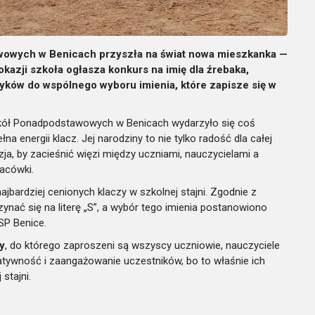
awowych w Benicach przyszła na świat nowa mieszkanka —
j okazji szkoła ogłasza konkurs na imię dla źrebaka,
yków do wspólnego wyboru imienia, które zapisze się w
Szkół Ponadpodstawowych w Benicach wydarzyło się coś
na energii klacz. Jej narodziny to nie tylko radość dla całej
ja, by zacieśnić więzi między uczniami, nauczycielami a
lacówki.
ajbardziej cenionych klaczy w szkolnej stajni. Zgodnie z
ynać się na literę „S”, a wybór tego imienia postanowiono
SP Benice.
y
, do którego zaproszeni są wszyscy uczniowie, nauczyciele
reatywność i zaangażowanie uczestników, bo to właśnie ich
stajni.