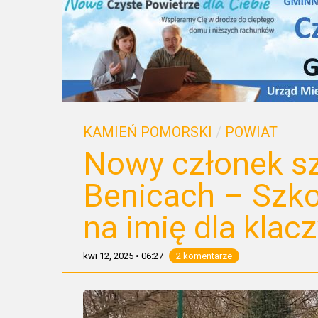
KAMIEŃ POMORSKI
/
POWIAT
Nowy członek sz
Benicach – Szko
na imię dla klacz
kwi 12, 2025
•
06:27
2 komentarze