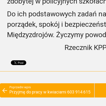
zdobytej w policyjnych szkołach
Do ich podstawowych zadań nal
porządek, spokój i bezpieczeńs
Międzyzdrojów. Życzymy powodz
Rzecznik KP
Poprzedni wpis
Przyjmę do pracy w kwiaciarni 603 914 615