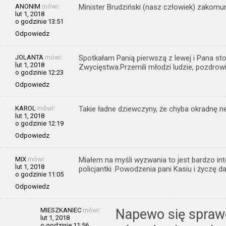
ANONIM
mówi:
Minister Brudziński (nasz człowiek) zakomu
lut 1, 2018
o godzinie 13:51
Odpowiedz
JOLANTA
mówi:
Spotkałam Panią pierwszą z lewej i Pana sto
lut 1, 2018
Zwycięstwa.Przemili młodzi ludzie, pozdrow
o godzinie 12:23
Odpowiedz
KAROL
mówi:
Takie ładne dziewczyny, że chyba okradnę ne
lut 1, 2018
o godzinie 12:19
Odpowiedz
MIX
mówi:
Miałem na myśli wyzwania to jest bardzo inte
lut 1, 2018
policjantki .Powodzenia pani Kasiu i życzę 
o godzinie 11:05
Odpowiedz
MIESZKANIEC
mówi:
Napewo się sprawdz
lut 1, 2018
o godzinie 11:56