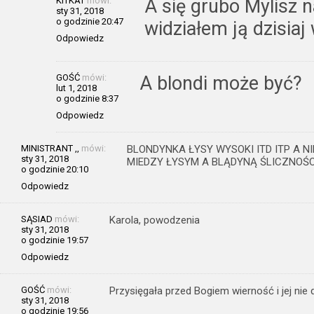
KITKAT
mówi:
A się grubo Mylisz n
sty 31, 2018
o godzinie 20:47
widziałem ją dzisiaj
Odpowiedz
GOŚĆ
mówi:
A blondi może być?
lut 1, 2018
o godzinie 8:37
Odpowiedz
MINISTRANT ,,
mówi:
BLONDYNKA ŁYSY WYSOKI ITD ITP A 
sty 31, 2018
MIEDZY ŁYSYM A BLĄDYNĄ ŚLICZNOŚCI
o godzinie 20:10
Odpowiedz
SĄSIAD
mówi:
Karola, powodzenia
sty 31, 2018
o godzinie 19:57
Odpowiedz
GOŚĆ
mówi:
Przysięgała przed Bogiem wierność i jej nie 
sty 31, 2018
o godzinie 19:56