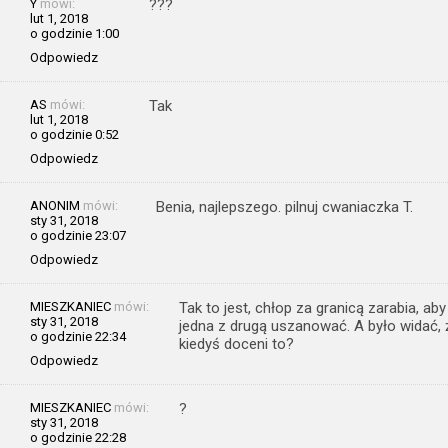
Y
mówi:
???
lut 1, 2018
o godzinie 1:00
Odpowiedz
AS
mówi:
Tak
lut 1, 2018
o godzinie 0:52
Odpowiedz
ANONIM
mówi:
Benia, najlepszego. pilnuj cwaniaczka T.
sty 31, 2018
o godzinie 23:07
Odpowiedz
MIESZKANIEC
mówi:
Tak to jest, chłop za granicą zarabia, aby
sty 31, 2018
jedna z drugą uszanować. A było widać, ż
o godzinie 22:34
kiedyś doceni to?
Odpowiedz
MIESZKANIEC
mówi:
?
sty 31, 2018
o godzinie 22:28