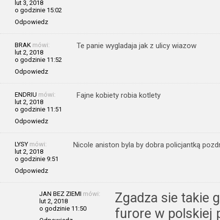
lut 3, 2018
o godzinie 15:02
Odpowiedz
BRAK
mówi:
Te panie wygladaja jak z ulicy wiazow
lut 2, 2018
o godzinie 11:52
Odpowiedz
ENDRIU
mówi:
Fajne kobiety robia kotlety
lut 2, 2018
o godzinie 11:51
Odpowiedz
LYSY
mówi:
Nicole aniston byla by dobra policjantką poz
lut 2, 2018
o godzinie 9:51
Odpowiedz
JAN BEZ ZIEMI
mówi:
Zgadza sie takie 
lut 2, 2018
o godzinie 11:50
furore w polskiej p