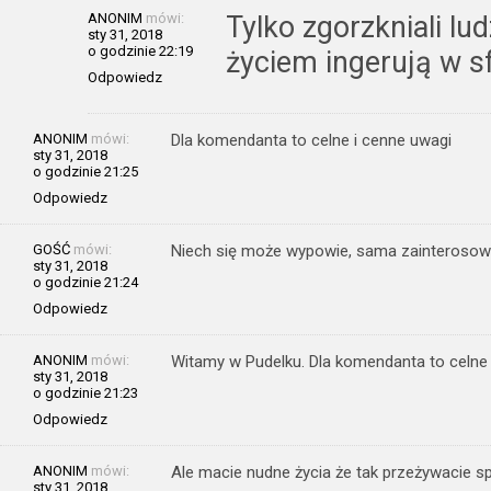
ANONIM
mówi:
Tylko zgorzkniali lu
sty 31, 2018
o godzinie 22:19
życiem ingerują w sf
Odpowiedz
ANONIM
mówi:
Dla komendanta to celne i cenne uwagi
sty 31, 2018
o godzinie 21:25
Odpowiedz
GOŚĆ
mówi:
Niech się może wypowie, sama zainterosow
sty 31, 2018
o godzinie 21:24
Odpowiedz
ANONIM
mówi:
Witamy w Pudelku. Dla komendanta to celne 
sty 31, 2018
o godzinie 21:23
Odpowiedz
ANONIM
mówi:
Ale macie nudne życia że tak przeżywacie s
sty 31, 2018