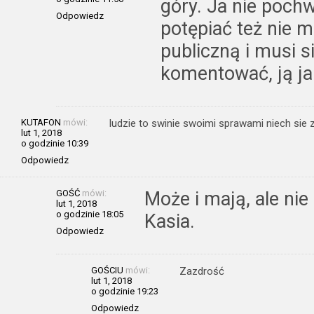
góry. Ja nie pochw
Odpowiedz
potępiać też nie m
publiczną i musi s
komentować, ją ja
KUTAFON
mówi:
ludzie to swinie swoimi sprawami niech sie
lut 1, 2018
o godzinie 10:39
Odpowiedz
GOŚĆ
mówi:
Może i mają, ale nie
lut 1, 2018
o godzinie 18:05
Kasia.
Odpowiedz
GOŚCIU
mówi:
Zazdrość
lut 1, 2018
o godzinie 19:23
Odpowiedz