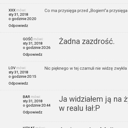
XXX
mówi:
Co ma przysięga przed „Bogiem”a przysięga po
sty 31, 2018
o godzinie 20:20
Odpowiedz
GOŚĆ
mówi:
Żadna zazdrość.
sty 31, 2018
o godzinie 20:26
Odpowiedz
LOV
mówi:
Nic pięknego w tej czarnuli nie widzę zwykła
sty 31, 2018
o godzinie 20:15
Odpowiedz
BAR
mówi:
Ja widziałem ją na ż
sty 31, 2018
o godzinie 20:44
w realu łał:P
Odpowiedz