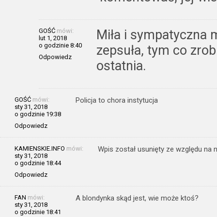
GOŚĆ
mówi:
Miła i sympatyczna mo
lut 1, 2018
o godzinie 8:40
zepsuła, tym co zrobi
Odpowiedz
ostatnia.
GOŚĆ
mówi:
Policja to chora instytucja
sty 31, 2018
o godzinie 19:38
Odpowiedz
KAMIENSKIE.INFO
mówi:
Wpis został usunięty ze względu na n
sty 31, 2018
o godzinie 18:44
Odpowiedz
FAN
mówi:
A blondynka skąd jest, wie może ktoś?
sty 31, 2018
o godzinie 18:41