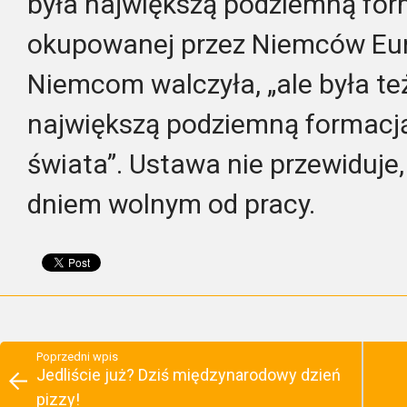
była największą podziemną for
okupowanej przez Niemców Eur
Niemcom walczyła, „ale była t
największą podziemną formacją
świata”. Ustawa nie przewiduje,
dniem wolnym od pracy.
Poprzedni wpis
Jedliście już? Dziś międzynarodowy dzień
pizzy!