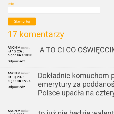
Imię
17 komentarzy
ANONIM
mówi:
A TO CI CO OŚWIĘCCI
lut 10, 2025
o godzinie 10:30
Odpowiedz
ANONIM
mówi:
Dokładnie komuchom pr
lut 10, 2025
o godzinie 9:24
emerytury za poddano
Odpowiedz
Polsce upadła na cztery
ANONIM
mówi:
to już nie będzie walen