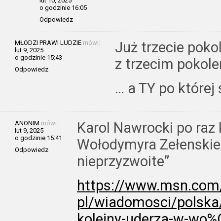
lut 10, 2025
o godzinie 16:05
Odpowiedz
MŁODZI PRAWI LUDZIE
mówi:
Już trzecie poko
lut 9, 2025
o godzinie 15:43
z trzecim pokol
Odpowiedz
… a TY po której
ANONIM
mówi:
Karol Nawrocki po raz 
lut 9, 2025
o godzinie 15:41
Wołodymyra Zełenskiego
Odpowiedz
nieprzyzwoite”
https://www.msn.com/
pl/wiadomosci/polska/
kolejny-uderza-w-wo