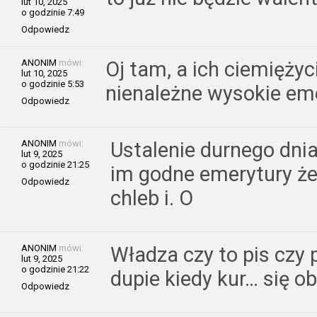
lut 10, 2025
o godzinie 7:49
Odpowiedz
ANONIM
mówi:
Oj tam, a ich ciemięży
lut 10, 2025
o godzinie 5:53
nienależne wysokie eme
Odpowiedz
ANONIM
mówi:
Ustalenie durnego dnia 
lut 9, 2025
o godzinie 21:25
im godne emerytury żeb
Odpowiedz
chleb i. O
ANONIM
mówi:
Władza czy to pis czy 
lut 9, 2025
o godzinie 21:22
dupie kiedy kur… się o
Odpowiedz