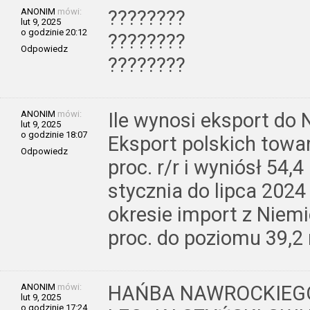
ANONIM
mówi:
????????
lut 9, 2025
o godzinie 20:12
????????
Odpowiedz
????????
ANONIM
mówi:
Ile wynosi eksport do 
lut 9, 2025
o godzinie 18:07
Eksport polskich towa
Odpowiedz
proc. r/r i wyniósł 54,
stycznia do lipca 202
okresie import z Niemi
proc. do poziomu 39,2
ANONIM
mówi:
HAŃBA NAWROCKIEGO
lut 9, 2025
o godzinie 17:24