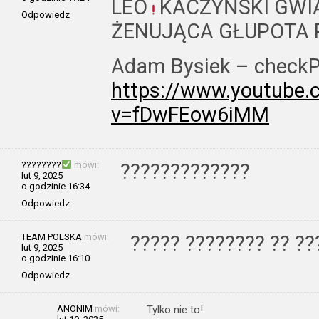
LEO
KACZYŃSKI GWIA
Odpowiedz
ŻENUJĄCA GŁUPOTA 
Adam Bysiek – check
https://www.youtube
v=fDwFEow6iMM
????????
mówi:
?????????????
lut 9, 2025
o godzinie 16:34
Odpowiedz
TEAM POLSKA
mówi:
????? ???????? ?? ??
lut 9, 2025
o godzinie 16:10
Odpowiedz
ANONIM
mówi:
Tylko nie to!