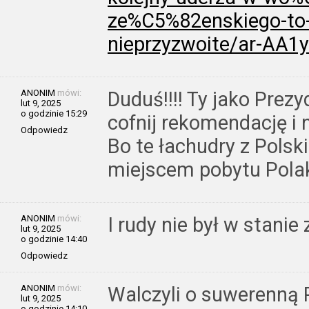
ze%C5%82enskiego-to-c
nieprzyzwoite/ar-AA
ANONIM
mówi:
Duduś!!!! Ty jako Prez
lut 9, 2025
o godzinie 15:29
cofnij rekomendację i 
Odpowiedz
Bo te łachudry z Polski
miejscem pobytu Pola
ANONIM
mówi:
I rudy nie był w stani
lut 9, 2025
o godzinie 14:40
Odpowiedz
ANONIM
mówi:
Walczyli o suwerenną 
lut 9, 2025
o godzinie 14:10