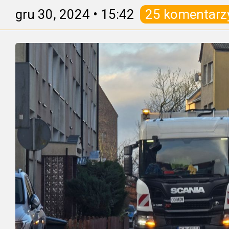
gru 30, 2024
•
15:42
25 komentarz