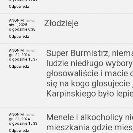
Odpowiedz
ANONIM
mówi:
Złodzieje
sty 1, 2025
o godzinie 0:38
Odpowiedz
ANONIM
mówi:
Super Burmistrz, niema
gru 31, 2024
o godzinie 15:37
ludzie niedługo wybory
Odpowiedz
głosowaliście i macie 
się na kogo glosujecie
Karpinskiego było lepie
ANONIM
mówi:
Menele i alkocholicy n
gru 31, 2024
o godzinie 15:33
mieszkania gdzie mies
Odpowiedz