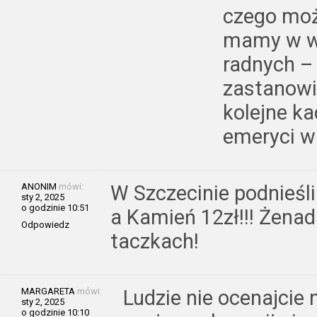
czego możn
mamy w w
radnych – ś
zastanowi
kolejne ka
emeryci w
ANONIM
mówi:
W Szczecinie podnieśli
sty 2, 2025
o godzinie 10:51
a Kamień 12zł!!! Żena
Odpowiedz
taczkach!
MARGARETA
mówi:
Ludzie nie ocenajcie
sty 2, 2025
o godzinie 10:10