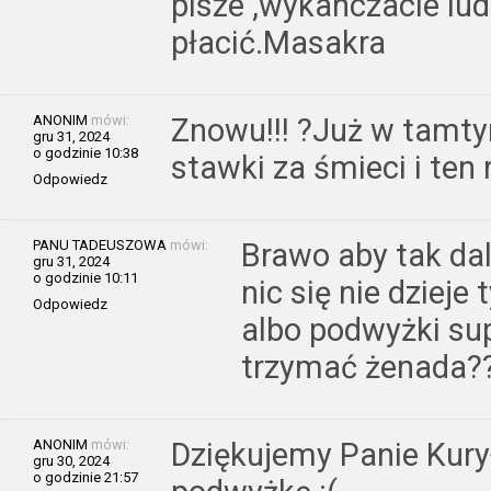
pisze ,wykanczacie ludz
płacić.Masakra
ANONIM
mówi:
Znowu!!! ?Już w tamty
gru 31, 2024
o godzinie 10:38
stawki za śmieci i ten 
Odpowiedz
PANU TADEUSZOWA
mówi:
Brawo aby tak dal
gru 31, 2024
o godzinie 10:11
nic się nie dzieje
Odpowiedz
albo podwyżki sup
trzymać żenada?
ANONIM
mówi:
Dziękujemy Panie Kurył
gru 30, 2024
o godzinie 21:57