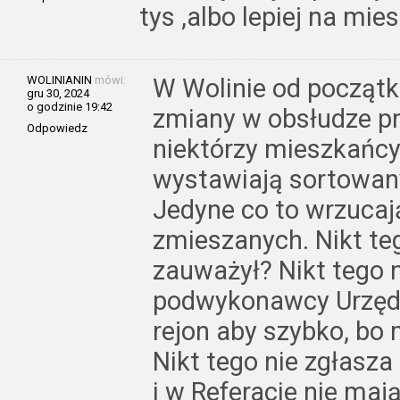
tys ,albo lepiej na mie
WOLINIANIN
mówi:
W Wolinie od początk
gru 30, 2024
o godzinie 19:42
zmiany w obsłudze pr
Odpowiedz
niektórzy mieszkańcy 
wystawiają sortowa
Jedyne co to wrzucaj
zmieszanych. Nikt teg
zauważył? Nikt tego n
podwykonawcy Urzędu 
rejon aby szybko, bo 
Nikt tego nie zgłasz
i w Referacie nie maj