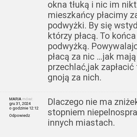
okna tłuką i nic im nikt
mieszkańcy płacimy za 
podwyżki. By się wstydz
którzy płacą. To końca
podwyżką. Powywalajci
płacą za nic …jak mają
przechlać,jak zapłacić
gnoją za nich.
MARIA
mówi:
Dlaczego nie ma zniże
gru 31, 2024
o godzinie 12:12
stopniem niepelnospraw
Odpowiedz
innych miastach.