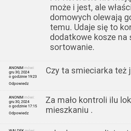
może i jest, ale właś
domowych olewają go i
temu. Udaje się to ko
dodatkowe kosze na ś
sortowanie.
ANONIM
mówi:
Czy ta smieciarka też 
gru 30, 2024
o godzinie 19:23
Odpowiedz
ANONIM
mówi:
Za mało kontroli ilu 
gru 30, 2024
o godzinie 17:15
mieszkaniu .
Odpowiedz
WALDEK
mówi: