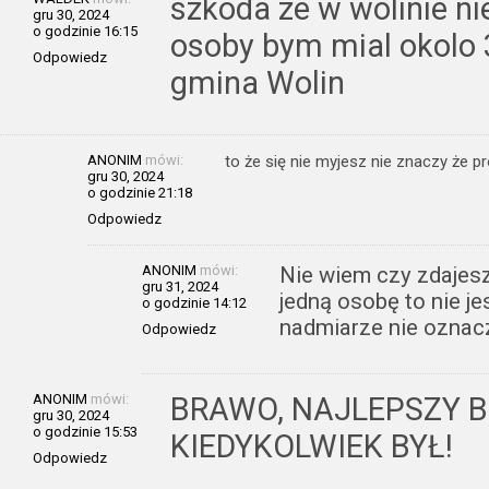
szkoda ze w wolinie ni
gru 30, 2024
o godzinie 16:15
osoby bym mial okolo 36
Odpowiedz
gmina Wolin
ANONIM
mówi:
to że się nie myjesz nie znaczy że p
gru 30, 2024
o godzinie 21:18
Odpowiedz
ANONIM
mówi:
Nie wiem czy zdajesz
gru 31, 2024
jedną osobę to nie je
o godzinie 14:12
nadmiarze nie oznac
Odpowiedz
ANONIM
mówi:
BRAWO, NAJLEPSZY B
gru 30, 2024
o godzinie 15:53
KIEDYKOLWIEK BYŁ!
Odpowiedz