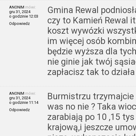
ANONIM
mówi:
Gmina Rewal podniosła 
gru 31, 2024
o godzinie 12:03
czy to Kamień Rewal i
Odpowiedz
koszt wywózki wszystk
im więcej osób kombinu
będzie wyższa dla tych
nie ginie jak twój sąsia
zapłacisz tak to działa
ANONIM
mówi:
Burmistrzu trzymajcie t
gru 31, 2024
o godzinie 11:14
was no nie ? Taka wioch
Odpowiedz
zarabiają po 10 ,15 tys
krajową,i jeszcze umow