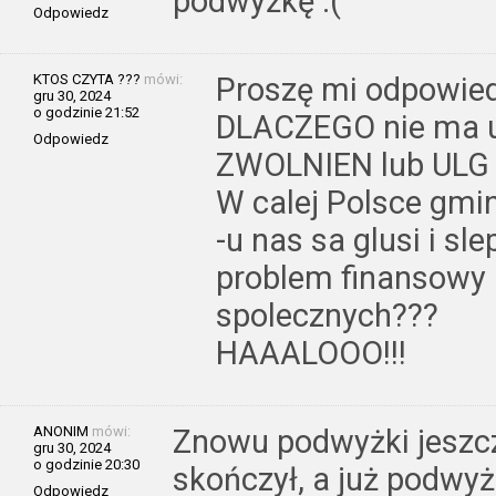
podwyżkę :(
Odpowiedz
KTOS CZYTA ???
mówi:
Proszę mi odpowie
gru 30, 2024
o godzinie 21:52
DLACZEGO nie ma 
Odpowiedz
ZWOLNIEN lub ULG 
W calej Polsce gminy
-u nas sa glusi i sl
problem finansowy 
spolecznych???
HAAALOOO!!!
ANONIM
mówi:
Znowu podwyżki jeszcze
gru 30, 2024
o godzinie 20:30
skończył, a już podwyżk
Odpowiedz