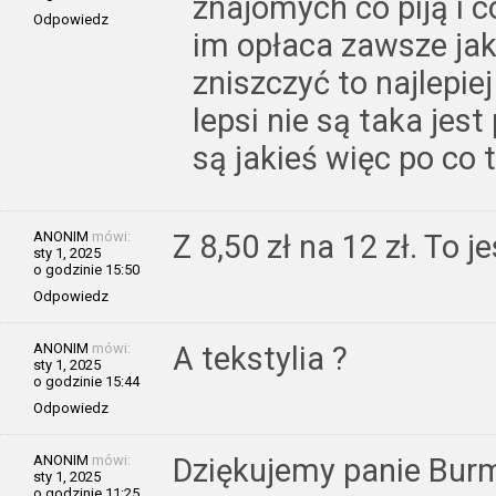
znajomych co piją i c
Odpowiedz
im opłaca zawsze jak
zniszczyć to najlepie
lepsi nie są taka je
są jakieś więc po co t
ANONIM
mówi:
Z 8,50 zł na 12 zł. To
sty 1, 2025
o godzinie 15:50
Odpowiedz
ANONIM
mówi:
A tekstylia ?
sty 1, 2025
o godzinie 15:44
Odpowiedz
ANONIM
mówi:
Dziękujemy panie Burm
sty 1, 2025
o godzinie 11:25