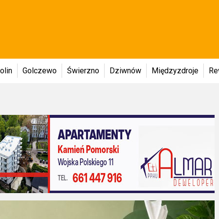
olin
Golczewo
Świerzno
Dziwnów
Międzyzdroje
Re