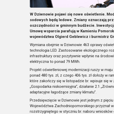
W Dziwnowie pojawi się nowe oświetlenie. Mod
sodowych będą ledowe. Zmiany oznaczają prz
oszczędności w gminnym budżecie. Inwestycj
Umowę wsparcia parafują w Kamieniu Pomorski
województwa Olgierd Geblewicz i burmistrz G
Wymiana obejmie w Dziwnowie 463 oprawy oświet
technologia LED. Zastosowanie ekologicznego rozw
infrastruktury oraz pozytywnie wpłynie na środo
elektryczna to ponad 79 MWh.
Projekt oświetleniowej modernizacji ruszy w maju
ponad 480 tys. zł, z czego 406 tys. zł dołoży w
które zakończy się w listopadzie br. wpisuje się 
„Gospodarka niskoemisyjna”, działanie 2.1 „Zrów
adaptacyjne łagodzące zmiany klimatu”.
Przedsięwzięcie w Dziwnowie jest jednym z pięciu 
Województwa Zachodniopomorskiego przyznał w o
rozstrzygniętego w styczniu br. naboru wniosków