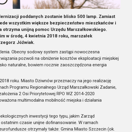
ernizacji poddanych zostanie blisko 500 lamp. Zamiast
ede wszystkim większe bezpieczeństwo mieszkańców i
a otrzyma unijną pomoc Urzędu Marszałkowskiego.
m w środę, 4 kwietnia 2018 roku, marszałek
rzegorz Jóźwiak.
lenia. Obecny sodowy system zastąpi nowoczesna
iązania pozwoli na obniżenie kosztów eksploatacji miejskiej
wisko naturalne, bowiem rocznie zaoszczędzona energia
 2018 roku. Miasto Dziwnów przeznaczy na jego realizację
 ramach Programu Regionalnego Urząd Marszałkowski Zadanie,
w założenia 2 Osi Priorytetowej RPO WZ 2014-2020
noważona multimodalna mobilność miejska i działania
ekologicznych inwestycji tego typu, jakim Zarząd
statnim czasie unijne dofinansowanie. W ramach
 eurofundusze otrzymały także: Gmina Miasto Szczecin (ok.