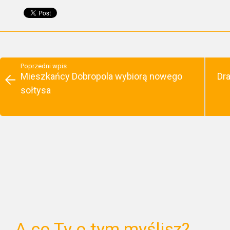
Poprzedni wpis
Mieszkańcy Dobropola wybiorą nowego
Dr
sołtysa
A co Ty o tym myślisz?