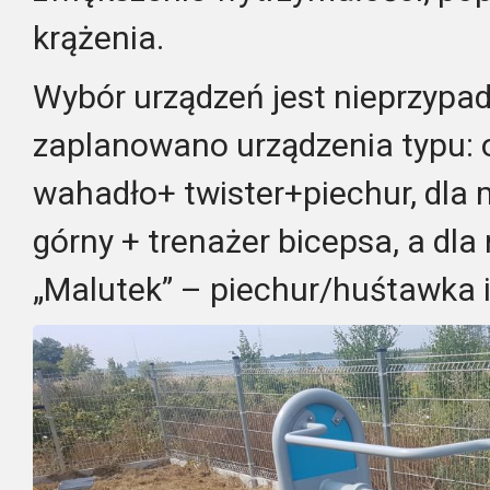
krążenia.
Wybór urządzeń jest nieprzypad
zaplanowano urządzenia typu: o
wahadło+ twister+piechur, dla
górny + trenażer bicepsa, a dl
„Malutek” – piechur/huśtawka i