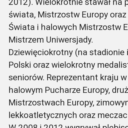
2012). Wielokrotnie stawał na
świata, Mistrzostw Europy ora
Świata i halowych Mistrzostw E
Mistrzem Uniwersjady.
Dziewięciokrotny (na stadionie i
Polski oraz wielokrotny medalis
seniorów. Reprezentant kraju w
halowym Pucharze Europy, dru
Mistrzostwach Europy, zimowy
lekkoatletycznych oraz mecza
W 2008 i 2012 wygrywał plebis