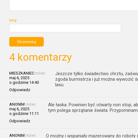
Imię
4 komentarzy
MIESZKANIEC
mówi:
Jeszcze tylko świadectwo chrztu, zaświa
maj 6, 2025
zgoda burmistrza i już można wywozić śm
o godzinie 14:40
lasu.
Odpowiedz
ANONIM
mówi:
Ale łaska. Powinien być otwarty non stop, 
maj 6, 2025
tym polega sprzątanie świata. Przypominam
o godzinie 11:11
Odpowiedz
ANONIM
mówi:
O możny i wspaniały mazerowany do roboty s