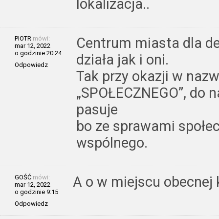
lokalizacja..
PIOTR
mówi:
Centrum miasta dla d
mar 12, 2022
o godzinie 20:24
działa jak i oni.
Odpowiedz
Tak przy okazji w naz
„SPOŁECZNEGO”, do na
pasuje
bo ze sprawami społe
wspólnego.
GOŚĆ
mówi:
A o w miejscu obecnej
mar 12, 2022
o godzinie 9:15
Odpowiedz