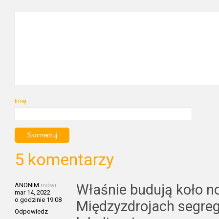
Imię
5 komentarzy
ANONIM
mówi:
Właśnie budują koło no
mar 14, 2022
o godzinie 19:08
Międzyzdrojach segreg
Odpowiedz