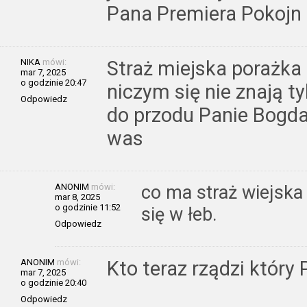
Pana Premiera Pokojn
NIKA
mówi:
Straż miejska porażka 
mar 7, 2025
o godzinie 20:47
niczym się nie znają ty
Odpowiedz
do przodu Panie Bogda
was
ANONIM
mówi:
co ma straż wiejska
mar 8, 2025
o godzinie 11:52
się w łeb.
Odpowiedz
ANONIM
mówi:
Kto teraz rządzi któr
mar 7, 2025
o godzinie 20:40
Odpowiedz