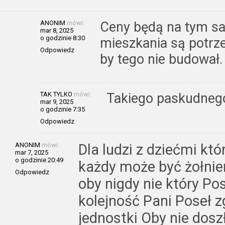
ANONIM
mówi:
Ceny będą na tym s
mar 8, 2025
o godzinie 8:30
mieszkania są potrze
Odpowiedz
by tego nie budował.
TAK TYLKO
mówi:
Takiego paskudneg
mar 9, 2025
o godzinie 7:35
Odpowiedz
ANONIM
mówi:
Dla ludzi z dziećmi kt
mar 7, 2025
o godzinie 20:49
każdy może być żołnie
Odpowiedz
oby nigdy nie który Po
kolejność Pani Poseł z
jednostki Oby nie doszł