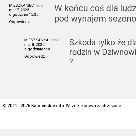
MIESZKANIEC
mówi:
W końcu coś dla ludz
mar 7, 2025
o godzinie 15:35
pod wynajem sezono
Odpowiedz
MIESZKANKA
mówi:
Szkoda tylko że dl
mar 8, 2025
o godzinie 9:30
rodzin w Dziwnowi
Odpowiedz
?
© 2011 - 2026
Kamienskie.info
. Wszelkie prawa zastrzeżone.