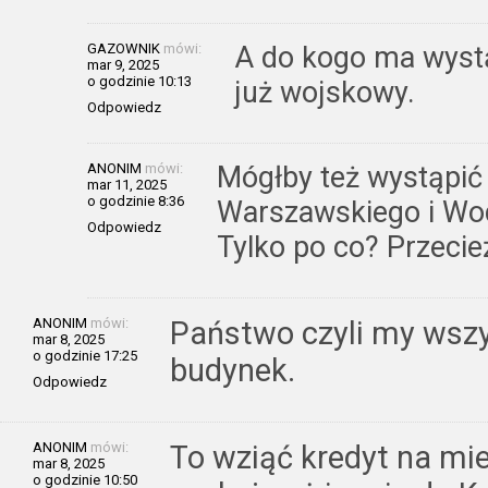
GAZOWNIK
mówi:
A do kogo ma wystąp
mar 9, 2025
o godzinie 10:13
już wojskowy.
Odpowiedz
ANONIM
mówi:
Mógłby też wystąpić
mar 11, 2025
o godzinie 8:36
Warszawskiego i W
Odpowiedz
Tylko po co? Przecie
ANONIM
mówi:
Państwo czyli my wszy
mar 8, 2025
o godzinie 17:25
budynek.
Odpowiedz
ANONIM
mówi:
To wziąć kredyt na mies
mar 8, 2025
o godzinie 10:50