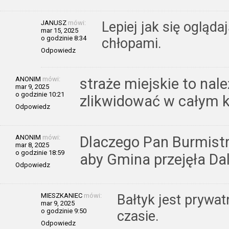
JANUSZ
mówi:
Lepiej jak się ogląda
mar 15, 2025
o godzinie 8:34
chłopami.
Odpowiedz
ANONIM
mówi:
straże miejskie to nal
mar 9, 2025
o godzinie 10:21
zlikwidować w całym k
Odpowiedz
ANONIM
mówi:
Dlaczego Pan Burmistrz
mar 8, 2025
o godzinie 18:59
aby Gmina przejęła Da
Odpowiedz
MIESZKANIEC
mówi:
Bałtyk jest prywat
mar 9, 2025
o godzinie 9:50
czasie.
Odpowiedz