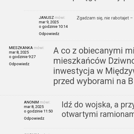
JANUSZ
mówi:
Zgadzam się, nie rabotajet – 
mar 9, 2025
o godzinie 10:14
Odpowiedz
MIESZKANKA
mówi:
A co z obiecanymi m
mar 8, 2025
o godzinie 9:27
mieszkańców Dziwno
Odpowiedz
inwestycja w Między
przed wyborami na B
ANONIM
mówi:
Idź do wojska, a prz
mar 8, 2025
o godzinie 11:50
otwartymi ramionami
Odpowiedz