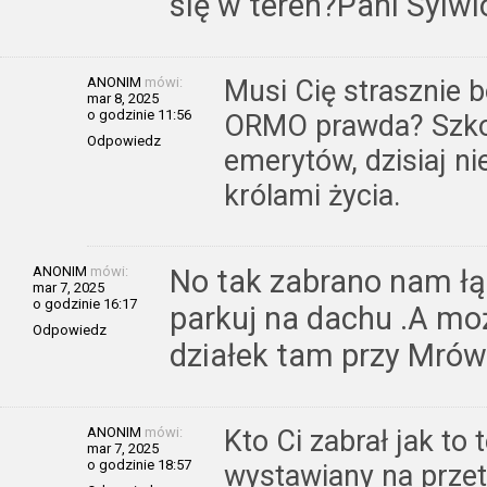
się w teren?Pani Sylwi
ANONIM
mówi:
Musi Cię strasznie b
mar 8, 2025
o godzinie 11:56
ORMO prawda? Szko
Odpowiedz
emerytów, dzisiaj ni
królami życia.
ANONIM
mówi:
No tak zabrano nam łą
mar 7, 2025
o godzinie 16:17
parkuj na dachu .A mo
Odpowiedz
działek tam przy Mrów
ANONIM
mówi:
Kto Ci zabrał jak to
mar 7, 2025
o godzinie 18:57
wystawiany na przeta