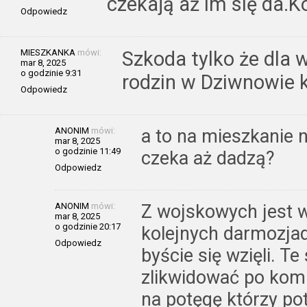
czekają aż im się da.
Odpowiedz
MIESZKANKA
mówi:
Szkoda tylko że dla 
mar 8, 2025
o godzinie 9:31
rodzin w Dziwnowie k
Odpowiedz
ANONIM
mówi:
a to na mieszkanie n
mar 8, 2025
o godzinie 11:49
czeka aż dadzą?
Odpowiedz
ANONIM
mówi:
Z wojskowych jest w
mar 8, 2025
o godzinie 20:17
kolejnych darmozjad
Odpowiedz
byście się wzięli. T
zlikwidować po kom
na potęgę którzy pot