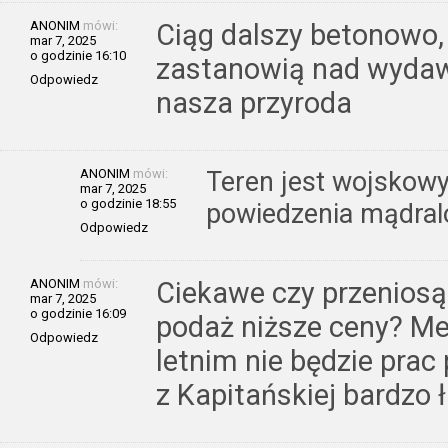
ANONIM
mówi:
Ciąg dalszy betonowo,
mar 7, 2025
o godzinie 16:10
zastanowią nad wydaw
Odpowiedz
nasza przyroda
ANONIM
mówi:
Teren jest wojskowy
mar 7, 2025
o godzinie 18:55
powiedzenia mądral
Odpowiedz
ANONIM
mówi:
Ciekawe czy przenios
mar 7, 2025
o godzinie 16:09
podaż niższe ceny? Me
Odpowiedz
letnim nie będzie pra
z Kapitańskiej bardzo