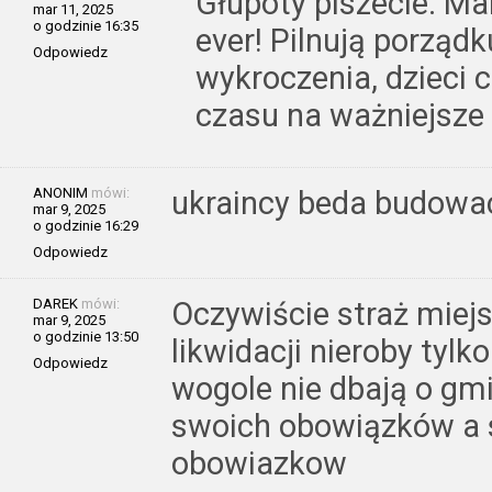
Głupoty piszecie. Ma
mar 11, 2025
o godzinie 16:35
ever! Pilnują porząd
Odpowiedz
wykroczenia, dzieci 
czasu na ważniejsze
ANONIM
mówi:
ukraincy beda budowac
mar 9, 2025
o godzinie 16:29
Odpowiedz
DAREK
mówi:
Oczywiście straż miej
mar 9, 2025
o godzinie 13:50
likwidacji nieroby tylk
Odpowiedz
wogole nie dbają o gmi
swoich obowiązków a s
obowiazkow