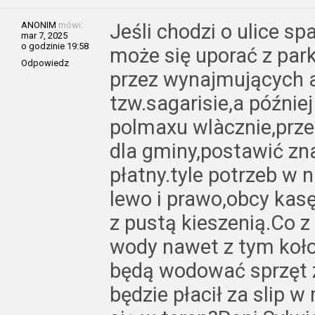
ANONIM
mówi:
Jeśli chodzi o ulice s
mar 7, 2025
o godzinie 19:58
może się uporać z par
Odpowiedz
przez wynajmujących 
tzw.sagarisie,a późni
polmaxu wlàcznie,prz
dla gminy,postawić zna
płatny.tyle potrzeb w 
lewo i prawo,obcy kas
z pustą kieszenią.Co z
wody nawet z tym koło 
będą wodować sprzęt 
będzie płacił za slip 