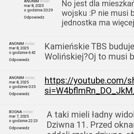
ANONIM
mówi:
No jest dla mieszka
mar 8, 2025
o godzinie 20:29
wojsku :P nie musi b
Odpowiedz
jednostka ma więce
ANONIM
mówi:
Kamieńskie TBS buduje
mar 8, 2025
o godzinie 6:42
Wolińskiej?Oj to musi 
Odpowiedz
ANONIM
mówi:
https://youtube.com/
mar 8, 2025
o godzinie 0:25
si=W4bflmRn_DO_JkM
Odpowiedz
BOGNA
mówi:
A taki mieli ładny wi
mar 7, 2025
o godzinie 22:23
Dziwna 11. Przed okna
Odpowiedz