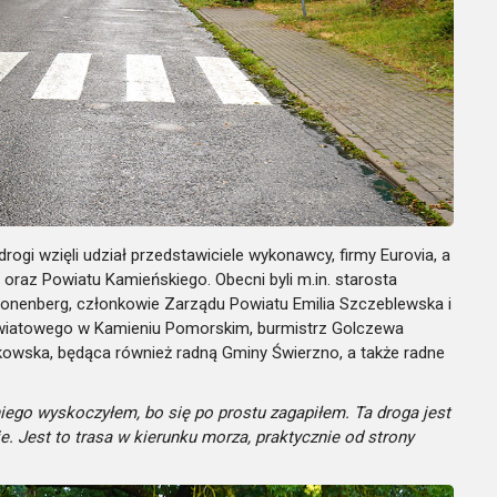
gi wzięli udział przedstawiciele wykonawcy, firmy Eurovia, a
raz Powiatu Kamieńskiego. Obecni byli m.in. starosta
ronenberg, członkowie Zarządu Powiatu Emilia Szczeblewska i
wiatowego w Kamieniu Pomorskim, burmistrz Golczewa
kowska, będąca również radną Gminy Świerzno, a także radne
niego wyskoczyłem, bo się po prostu zagapiłem. Ta droga jest
e. Jest to trasa w kierunku morza, praktycznie od strony