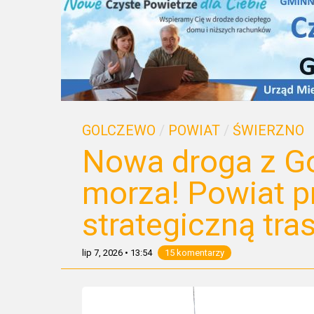
GOLCZEWO
/
POWIAT
/
ŚWIERZNO
Nowa droga z G
morza! Powiat p
strategiczną tra
lip 7, 2026
•
13:54
15 komentarzy