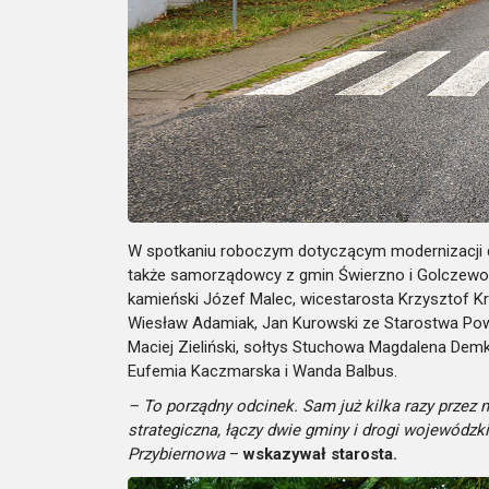
W spotkaniu roboczym dotyczącym modernizacji dro
także samorządowcy z gmin Świerzno i Golczewo o
kamieński Józef Malec, wicestarosta Krzysztof K
Wiesław Adamiak, Jan Kurowski ze Starostwa Po
Maciej Zieliński, sołtys Stuchowa Magdalena Dem
Eufemia Kaczmarska i Wanda Balbus.
– To porządny odcinek. Sam już kilka razy przez 
strategiczna, łączy dwie gminy i drogi wojewódzki
Przybiernowa
–
wskazywał starosta.