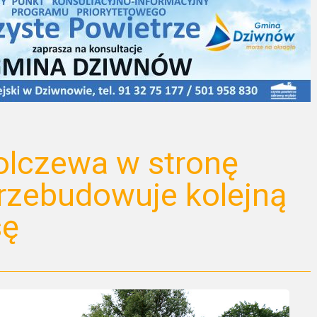
olczewa w stronę
rzebudowuje kolejną
sę