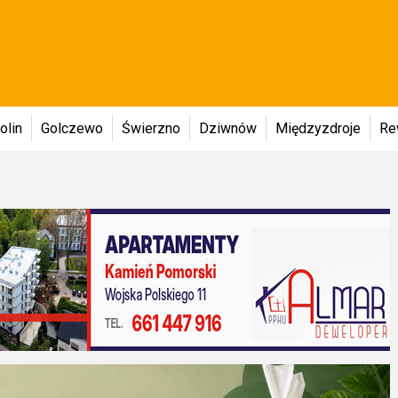
olin
Golczewo
Świerzno
Dziwnów
Międzyzdroje
Re