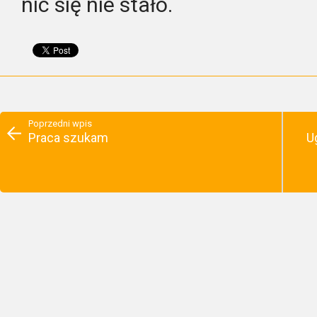
nic się nie stało.
Poprzedni wpis
Praca szukam
U