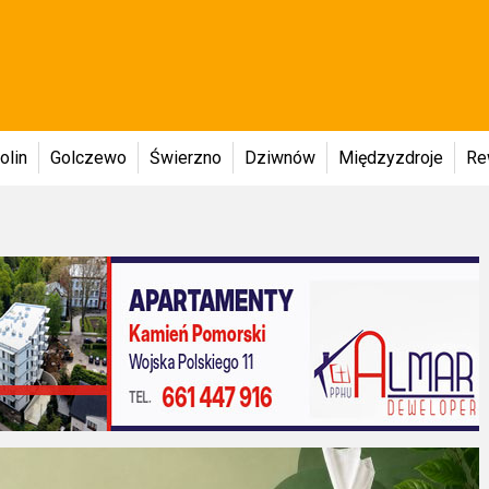
olin
Golczewo
Świerzno
Dziwnów
Międzyzdroje
Re