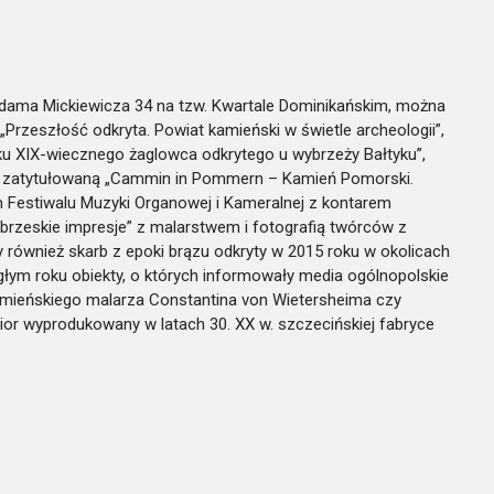
 Adama Mickiewicza 34 na tzw. Kwartale Dominikańskim, można
zeszłość odkryta. Powiat kamieński w świetle archeologii”,
ku XIX-wiecznego żaglowca odkrytego u wybrzeży Bałtyku”,
ta zatytułowaną „Cammin in Pommern – Kamień Pomorski.
Festiwalu Muzyki Organowej i Kameralnej z kontarem
brzeskie impresje” z malarstwem i fotografią twórców z
również skarb z epoki brązu odkryty w 2015 roku w okolicach
łym roku obiekty, o których informowały media ogólnopolskie
amieńskiego malarza Constantina von Wietersheima czy
r wyprodukowany w latach 30. XX w. szczecińskiej fabryce