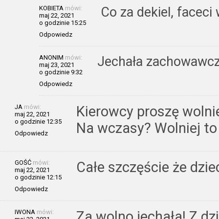
KOBIETA
mówi:
Co za dekiel, facec
maj 22, 2021
o godzinie 15:25
Odpowiedz
ANONIM
mówi:
Jechała zachowawc
maj 23, 2021
o godzinie 9:32
Odpowiedz
JA
mówi:
Kierowcy proszę wolnie
maj 22, 2021
o godzinie 12:35
Na wczasy? Wolniej to
Odpowiedz
GOŚĆ
mówi:
Całe szczęście że dziec
maj 22, 2021
o godzinie 12:15
Odpowiedz
IWONA
mówi:
Za wolno jechała! Z dz