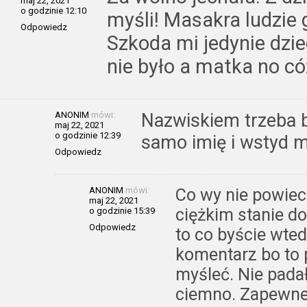
maj 22, 2021
o godzinie 12:10
myśli! Masakra ludzie
Odpowiedz
Szkoda mi jedynie dzie
nie było a matka no c
ANONIM
mówi:
Nazwiskiem trzeba b
maj 22, 2021
o godzinie 12:39
samo imię i wstyd mi
Odpowiedz
ANONIM
mówi:
Co wy nie powieci
maj 22, 2021
ciężkim stanie do
o godzinie 15:39
Odpowiedz
to co byście wted
komentarz bo to 
myśleć. Nie padało
ciemno. Zapewne 