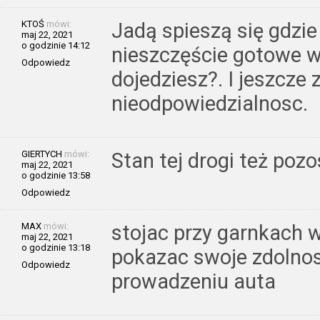
KTOŚ
mówi:
Jadą spieszą się gdzi
maj 22, 2021
o godzinie 14:12
nieszczęście gotowe wol
Odpowiedz
dojedziesz?. I jeszcze 
nieodpowiedzialnosc.
GIERTYCH
mówi:
Stan tej drogi też poz
maj 22, 2021
o godzinie 13:58
Odpowiedz
MAX
mówi:
stojac przy garnkach 
maj 22, 2021
o godzinie 13:18
pokazac swoje zdolnosc
Odpowiedz
prowadzeniu auta