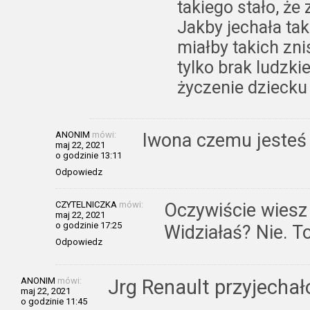
takiego stało, że
Jakby jechała tak
miałby takich zni
tylko brak ludzki
życzenie dziecku
ANONIM
mówi:
Iwona czemu jesteś 
maj 22, 2021
o godzinie 13:11
Odpowiedz
CZYTELNICZKA
mówi:
Oczywiście wiesz n
maj 22, 2021
o godzinie 17:25
Widziałaś? Nie. T
Odpowiedz
ANONIM
mówi:
Jrg Renault przyjechał
maj 22, 2021
o godzinie 11:45