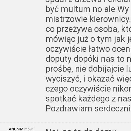
być multum no ale Wy 
mistrzowie kierownicy
co przeżywa osoba, kt
mówiąc już o tym jak j
oczywiście łatwo oceni
doputy dopóki nas to 
prośbę, nie dobijajcie 
wyciszyć, i okazać wię
czego oczywiście niko
spotkać każdego z nas
Pozdrawiam serdeczni
ANONIM
mówi: