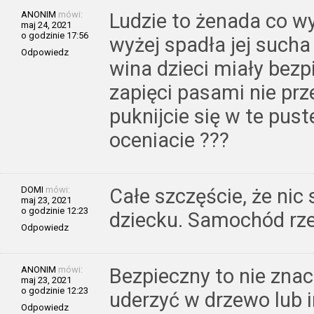
ANONIM
mówi:
Ludzie to żenada co wy
maj 24, 2021
o godzinie 17:56
wyżej spadła jej sucha 
Odpowiedz
wina dzieci miały bezpi
zapięci pasami nie prz
puknijcie się w te pus
oceniacie ???
DOMI
mówi:
Całe szczęście, że nic 
maj 23, 2021
o godzinie 12:23
dziecku. Samochód rze
Odpowiedz
ANONIM
mówi:
Bezpieczny to nie zna
maj 23, 2021
o godzinie 12:23
uderzyć w drzewo lub i
Odpowiedz