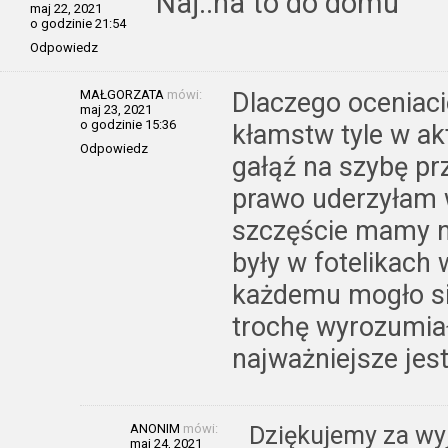
Naj..na to do domu
maj 22, 2021
o godzinie 21:54
Odpowiedz
MAŁGORZATA
mówi:
Dlaczego oceniaci
maj 23, 2021
o godzinie 15:36
kłamstw tyle w ak
Odpowiedz
gałąź na szybę pr
prawo uderzyłam 
szczęście mamy n
były w fotelikach
każdemu mogło si
trochę wyrozumiał
najważniejsze jest
ANONIM
mówi:
Dziękujemy za wyj
maj 24, 2021