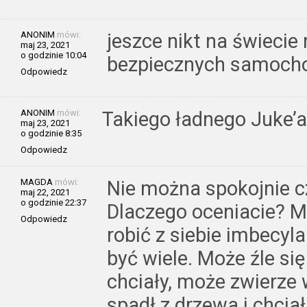
ANONIM
mówi:
jeszce nikt na świeci
maj 23, 2021
o godzinie 10:04
bezpiecznych samoc
Odpowiedz
ANONIM
mówi:
Takiego ładnego Juke’a 
maj 23, 2021
o godzinie 8:35
Odpowiedz
MAGDA
mówi:
Nie można spokojnie c
maj 22, 2021
o godzinie 22:37
Dlaczego oceniacie? Moż
Odpowiedz
robić z siebie imbecy
być wiele. Może źle si
chciały, może zwierze 
spadł z drzewa i chci