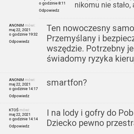
nikomu nie stało, 
o godzinie 8:11
Odpowiedz
ANONIM
mówi:
Ten nowoczesny samoc
maj 22, 2021
o godzinie 19:32
Przemyślany i bezpiec
Odpowiedz
wszędzie. Potrzebny j
świadomy ryzyka kieru
ANONIM
mówi:
smartfon?
maj 22, 2021
o godzinie 14:17
Odpowiedz
KTOŚ
mówi:
I na lody i gofry do Po
maj 22, 2021
o godzinie 14:14
Dziecko pewno przestr
Odpowiedz