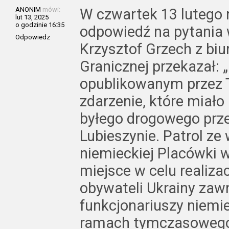
ANONIM
mówi:
W czwartek 13 lutego 
lut 13, 2025
o godzinie 16:35
odpowiedź na pytania 
Odpowiedz
Krzysztof Grzech z bi
Granicznej przekazał: 
opublikowanym przez T
zdarzenie, które miało
byłego drogowego prze
Lubieszynie. Patrol ze
niemieckiej Placówki 
miejsce w celu realiz
obywateli Ukrainy zaw
funkcjonariuszy niemiec
ramach tymczasowego 