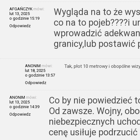
AFGAŃCZYK
mówi:
Wygląda na to że wys
lut 13, 2025
o godzinie 15:19
co na to pojeb????i u
Odpowiedz
wprowadzić adekwant
granicy,lub postawić p
ANONIM
mówi:
Tak, płot 10 metrowy i obopólne wizy
lut 18, 2025
o godzinie 13:57
Odpowiedz
ANONIM
mówi:
Co by nie powiedzieć to
lut 13, 2025
o godzinie 14:39
Od zawsze. Wojny, oboz
Odpowiedz
niebezpiecznych uchod
cenę usiłuje podrzuci