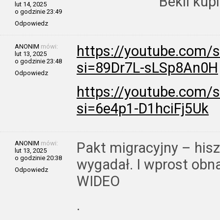
Bekil kup
lut 14, 2025
o godzinie 23:49
Odpowiedz
ANONIM
mówi:
https://youtube.com/
lut 13, 2025
o godzinie 23:48
si=89Dr7L-sLSp8An0H
Odpowiedz
https://youtube.com/
si=6e4p1-D1hciFj5Uk
ANONIM
mówi:
Pakt migracyjny – hisz
lut 13, 2025
o godzinie 20:38
wygadał. I wprost obn
Odpowiedz
WIDEO
.