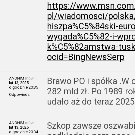
https://www.msn.com/
pl/wiadomosci/polska
hiszpa%C5%84ski-eur
wygada%C5%82-i-wpr
k%C5%82amstwa-tusk
ocid=BingNewsSerp
ANONIM
mówi:
Brawo PO i spółka .W c
lut 13, 2025
o godzinie 20:35
282 mld zł. Po 1989 r
Odpowiedz
udało aż do teraz 2025
ANONIM
mówi:
Szkop zawsze oszwabi 
lut 13, 2025
o godzinie 20:34