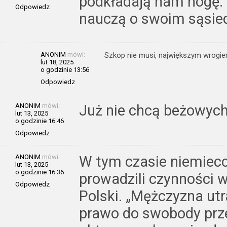
podkładają nam nogę. 
Odpowiedz
nauczą o swoim sąsied
ANONIM
mówi:
Szkop nie musi, największym wrogiem
lut 18, 2025
o godzinie 13:56
Odpowiedz
ANONIM
mówi:
Już nie chcą beżowych
lut 13, 2025
o godzinie 16:46
Odpowiedz
ANONIM
mówi:
W tym czasie niemiecc
lut 13, 2025
o godzinie 16:36
prowadzili czynności 
Odpowiedz
Polski. „Mężczyzna utr
prawo do swobody prze