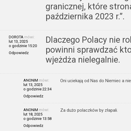
granicznej, które stro
października 2023 r.”.
DOROTA
mówi:
Dlaczego Polacy nie rob
lut 13, 2025
o godzinie 15:20
powinni sprawdzać kto
Odpowiedz
wjeżdża nielegalnie.
ANONIM
mówi:
Oni uciekają od Nas do Niemiec a ni
lut 13, 2025
o godzinie 22:34
Odpowiedz
ANONIM
mówi:
Za dużo polaczków by złapali.
lut 18, 2025
o godzinie 13:58
Odpowiedz