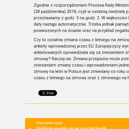
Zgodnie z rozporządzeniem Prezesa Rady Ministr
(28 października) 2018, czyli w ostatnią niedzielę
przestawiamy z godz. 3 na godz. 2. W większośc
daty nastąpi automatycznie. Trzeba jednak pamię
powieszonych na ścianie oraz na przykład zegar
Czy to ostatnia zmiana czasu z letniego na zimo
ankiety wprowadzonej przez EU. Europejczycy wyr
ankietowanych opowiedziała się za zniesieniem zm
zimowy? Raczej nie. Zmiana przepisów może potrwa
zniesieniem zmiany czasu i wprowadzeniem jedne
zimowy na letni w Polsce jest zmieniany co roku
czasu z letniego na zimowy oraz z zimowego na le
Poprzedni wpis
Próbne ewakuacje w szkołach