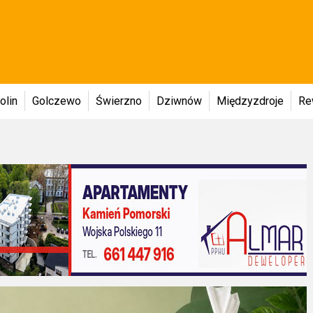
olin
Golczewo
Świerzno
Dziwnów
Międzyzdroje
Re