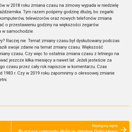
ów w 2018 roku zmiana czasu na zimowy wypada w niedzielę
 października. Tym razem pośpimy godzinę dłużej, bo zegarki
i komputerów, telewizorów oraz nowych telefonów zmiana
tać o przestawieniu godziny na większości zegarów
ka w samochodzie.
wy? Raczej nie. Temat zmiany czasu był dyskutowany podczas
azili swoje zdanie na temat zmiany czasu. Większość
iany czasu. Czy więc to ostatnia zmiana czasu z letniego na
ć jeszcze kilka miesięcy a nawet lat. Jeżeli jesteście za
go czasu przez cały rok napiszcie w komentarzu. Czas
 od 1983 r. Czy w 2019 roku zapomnimy o okresowej zmianie
tni.
Następny wpis
Ruszają remonty dróg w gminie Golczewo