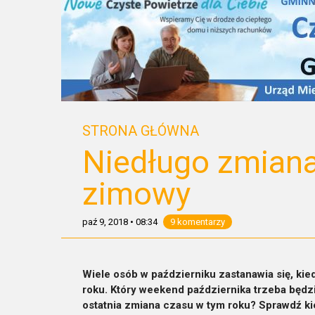
STRONA GŁÓWNA
Niedługo zmiana
zimowy
paź 9, 2018
•
08:34
9 komentarzy
Wiele osób w październiku zastanawia się, ki
roku. Który weekend października trzeba będzi
ostatnia zmiana czasu w tym roku? Sprawdź ki