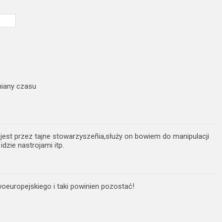
iany czasu
jest przez tajne stowarzyszeñia,służy on bowiem do manipulacji
dzie nastrojami itp.
oeuropejskiego i taki powinien pozostać!