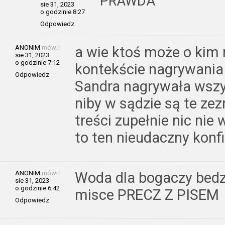
PRAWDA
sie 31, 2023
o godzinie 8:27
Odpowiedz
ANONIM
mówi:
a wie ktoś może o kim
sie 31, 2023
o godzinie 7:12
kontekście nagrywania
Odpowiedz
Sandra nagrywała wszy
niby w sądzie są te zez
treści zupełnie nic nie 
to ten nieudaczny konfi
ANONIM
mówi:
Woda dla bogaczy bed
sie 31, 2023
o godzinie 6:42
misce PRECZ Z PISEM
Odpowiedz