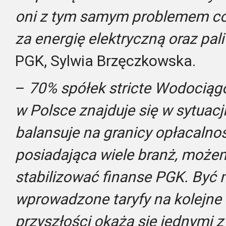
oni z tym samym problemem co 
za energię elektryczną oraz pal
PGK, Sylwia Brzęczkowska.
–
70% spółek stricte Wodociąg
w Polsce znajduje się w sytuacj
balansuje na granicy opłacalnoś
posiadająca wiele branż, możem
stabilizować finanse PGK. Być 
wprowadzone taryfy na kolejne t
przyszłości okażą się jednymi z