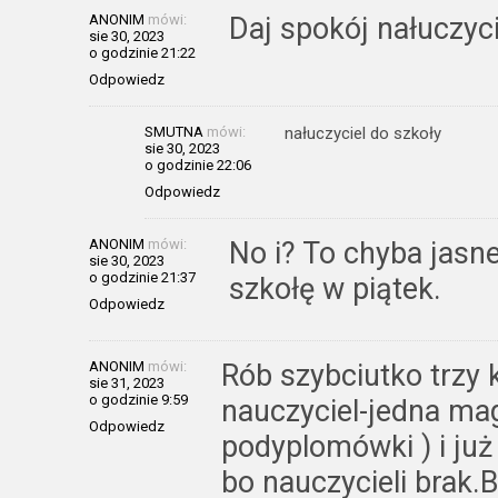
ANONIM
mówi:
Daj spokój nałuczyc
sie 30, 2023
o godzinie 21:22
Odpowiedz
SMUTNA
mówi:
nałuczyciel do szkoły
sie 30, 2023
o godzinie 22:06
Odpowiedz
ANONIM
mówi:
No i? To chyba jasn
sie 30, 2023
o godzinie 21:37
szkołę w piątek.
Odpowiedz
ANONIM
mówi:
Rób szybciutko trzy 
sie 31, 2023
o godzinie 9:59
nauczyciel-jedna mag
Odpowiedz
podyplomówki ) i już 
bo nauczycieli brak.B