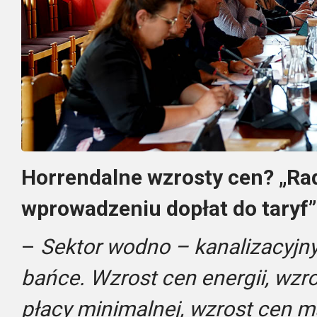
Horrendalne wzrosty cen? „R
wprowadzeniu dopłat do taryf”
–
Sektor wodno – kanalizacyjny
bańce. Wzrost cen energii, wzr
płacy minimalnej, wzrost cen ma