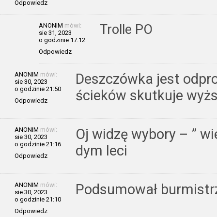
Odpowiedz
ANONIM
mówi:
Trolle PO
sie 31, 2023
o godzinie 17:12
Odpowiedz
ANONIM
mówi:
Deszczówka jest odpr
sie 30, 2023
o godzinie 21:50
ścieków skutkuje wyżs
Odpowiedz
ANONIM
mówi:
Oj widzę wybory – ” wie
sie 30, 2023
o godzinie 21:16
dym leci
Odpowiedz
ANONIM
mówi:
Podsumował burmistr
sie 30, 2023
o godzinie 21:10
Odpowiedz