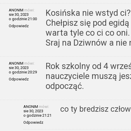
ANONIM
mówi:
Kosińska nie wstyd ci?
sie 30, 2023
o godzinie 21:00
Chełpisz się pod egidą 
Odpowiedz
warta tyle co ci co oni.
Sraj na Dziwnów a nie
ANONIM
mówi:
Rok szkolny od 4 wrześ
sie 30, 2023
o godzinie 20:29
nauczyciele muszą je
Odpowiedz
odpocząć.
ANONIM
mówi:
co ty bredzisz czło
sie 30, 2023
o godzinie 21:21
Odpowiedz