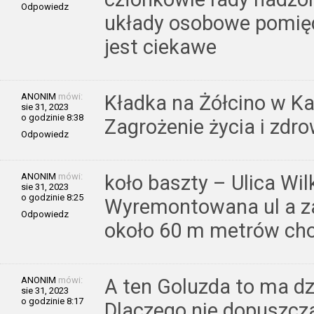
Odpowiedz
układy osobowe pomięd
jest ciekawe
ANONIM
mówi:
Kładka na Żółcino w Ka
sie 31, 2023
o godzinie 8:38
Zagrożenie życia i zdr
Odpowiedz
ANONIM
mówi:
koło baszty – Ulica Wi
sie 31, 2023
o godzinie 8:25
Wyremontowana ul a z
Odpowiedz
około 60 m metrów cho
ANONIM
mówi:
A ten Goluzda to ma dz
sie 31, 2023
o godzinie 8:17
Dlaczego nie dopuszcza