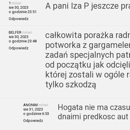
1
mówi:
A pani Iza P jeszcze p
sie 30, 2023
o godzinie 23:51
Odpowiedz
BELFER
mówi:
całkowita porażka rad
sie 30, 2023
o godzinie 23:48
potworka z gargamelem
Odpowiedz
zadań specjalnych patr
od początku jak odcięl
której zostali w ogól
tylko szkodzą
ANONIM
mówi:
Hogata nie ma czasu
sie 31, 2023
o godzinie 6:53
dnaimi predkosc aut
Odpowiedz