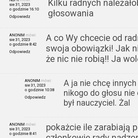
Kilku radnych należało
sie 31, 2023
o godzinie 16:10
głosowania
Odpowiedz
ANONIM
mówi:
A co Wy chcecie od rad
sie 31, 2023
o godzinie 8:42
swoja obowiązki! Jak ni
Odpowiedz
że nic nie robią!! Ja wo
ANONIM
mówi:
A ja nie chcę innych
sie 31, 2023
o godzinie 10:38
nikogo do głosu nie
Odpowiedz
był nauczyciel. Żal
ANONIM
mówi:
pokażcie ile zarabiają p
sie 31, 2023
o godzinie 8:41
członkowie rady nadzorc