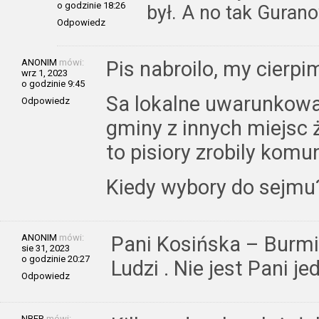
o godzinie 18:26
był. A no tak Guran
Odpowiedz
ANONIM
mówi:
Pis nabroilo, my cierpi
wrz 1, 2023
o godzinie 9:45
Sa lokalne uwarunkow
Odpowiedz
gminy z innych miejsc 
to pisiory zrobily komun
Kiedy wybory do sejmu
ANONIM
mówi:
Pani Kosińska – Burmis
sie 31, 2023
o godzinie 20:27
Ludzi . Nie jest Pani je
Odpowiedz
NBFR
mówi: