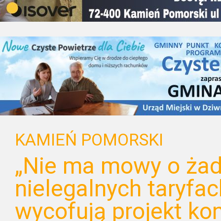
KAMIEŃ POMORSKI
„Nie ma mowy o ża
nielegalnych taryfac
wycofują projekt kon