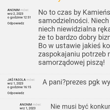
ANONIM
mówi:
No to czas by Kamień
wrz 2, 2023
o godzinie 12:51
samodzielności. Niech 
Odpowiedz
niech niewidzialna rę
że to bardzo dobry biz
Bo w ustawie jakieś k
zaspokajaniu potrzeb
samorządowej piszą!
JAŚ FASOLA
mówi:
A pani?prezes pgk wy
wrz 1, 2023
o godzinie 16:15
Odpowiedz
ANONIM
mówi:
Nie musi być konkur
wrz 1, 2023