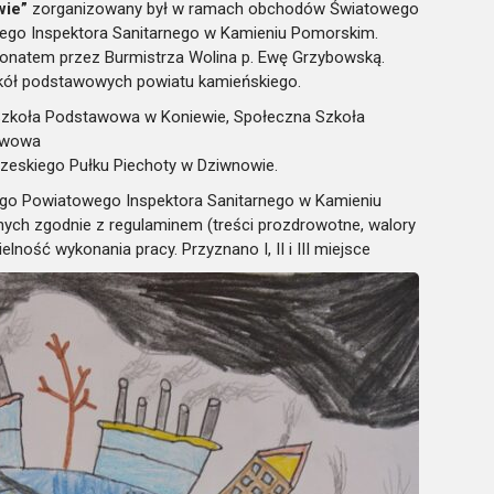
wie”
zorganizowany był w ramach obchodów Światowego
go Inspektora Sanitarnego w Kamieniu Pomorskim.
onatem przez Burmistrza Wolina p. Ewę Grzybowską.
szkół podstawowych powiatu kamieńskiego.
a Szkoła Podstawowa w Koniewie, Społeczna Szkoła
tawowa
rzeskiego Pułku Piechoty w Dziwnowie.
o Powiatowego Inspektora Sanitarnego w Kamieniu
ych zgodnie z regulaminem (treści prozdrowotne, walory
ość wykonania pracy. Przyznano I, II i III miejsce