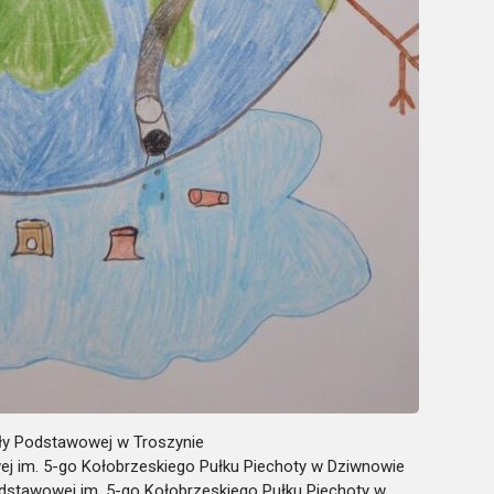
oły Podstawowej w Troszynie
j im. 5-go Kołobrzeskiego Pułku Piechoty w Dziwnowie
dstawowej im. 5-go Kołobrzeskiego Pułku Piechoty w