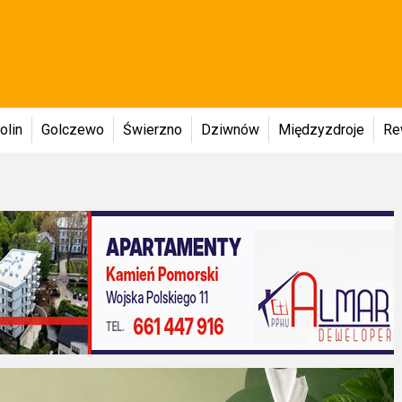
olin
Golczewo
Świerzno
Dziwnów
Międzyzdroje
Re