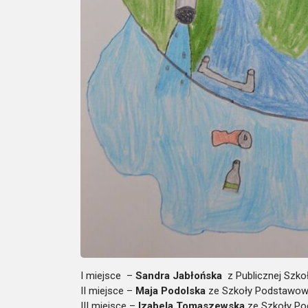
I miejsce –
Sandra Jabłońska
z Publicznej Szk
II miejsce –
Maja Podolska
ze Szkoły Podstawowe
III miejsce –
Izabela Tomaszewska
ze Szkoły Po