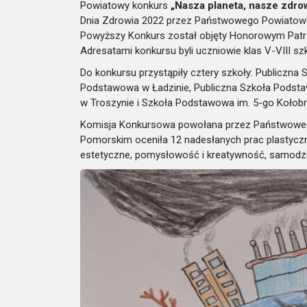
Powiatowy konkurs
„Nasza planeta, nasze zdro
Dnia Zdrowia 2022 przez Państwowego Powiatowe
Powyższy Konkurs został objęty Honorowym Patr
Adresatami konkursu byli uczniowie klas V-VIII 
Do konkursu przystąpiły cztery szkoły: Publiczn
Podstawowa w Ładzinie, Publiczna Szkoła Pods
w Troszynie i Szkoła Podstawowa im. 5-go Kołob
Komisja Konkursowa powołana przez Państwoweg
Pomorskim oceniła 12 nadesłanych prac plastyczn
estetyczne, pomysłowość i kreatywność, samodzieln