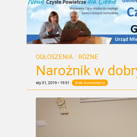
OGŁOSZENIA
/
RÓŻNE
Narożnik w dobr
sty 31, 2019
•
19:51
Brak Komentarzy