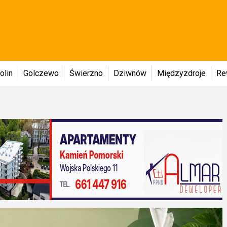
olin
Golczewo
Świerzno
Dziwnów
Międzyzdroje
Re