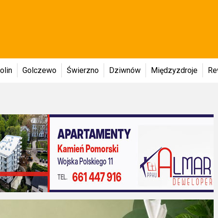
olin
Golczewo
Świerzno
Dziwnów
Międzyzdroje
Re