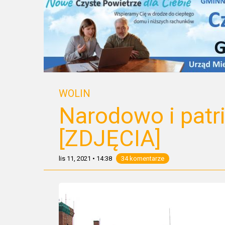
WOLIN
Narodowo i patri
[ZDJĘCIA]
lis 11, 2021
•
14:38
34 komentarze