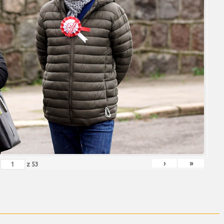
›
»
z
53