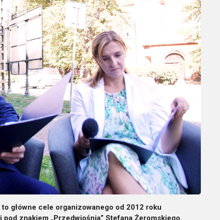
 to główne cele organizowanego od 2012 roku
i pod znakiem „Przedwiośnia” Stefana Żeromskiego.