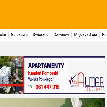
olin
Golczewo
Świerzno
Dziwnów
Międzyzdroje
Re