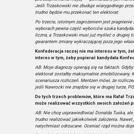
Jeśli Trzaskowski nie zbuduje wiarygodnego prze
trudno będzie mu przekonać ten elektorat.
Po trzecie, istotnym zagrożeniem jest pragnienie 
wyborach pewna część wyborców szuka kandydata
liczna, a Trzaskowski musi już myśleć o drugiej 
gwarantem zmiany wykraczającej poza jego własn
Konfederacja raczej nie ma interesu w tym, ż
interes w tym, żeby popierać kandydata Konfed
AB: Moje diagnozy opierają się na faktach. Gdyby
elektorat zostałby maksymalnie zmobilizowany. Ka
scenariusza rozliczeń. Mentzen mówi, że rozlicze
jeśli Nawrocki nie znajdzie się w drugiej turze, P
Do tych trzech problemów, które ma Rafał Trza
może realizować wszystkich swoich założeń p
AB: Nie chcę usprawiedliwiać Donalda Tuska, ale 
trudno realizować jakiekolwiek założenia. Nawet j
natychmiast odrzucane. Oceniać rząd można dopie