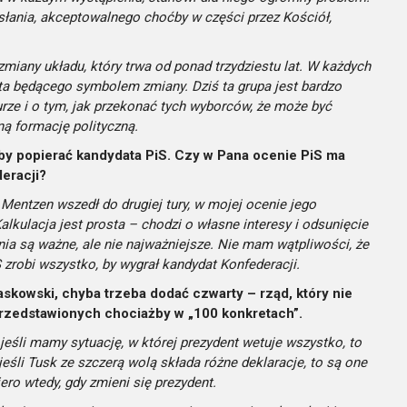
słania, akceptowalnego choćby w części przez Kościół,
zmiany układu, który trwa od ponad trzydziestu lat. W każdych
 będącego symbolem zmiany. Dziś ta grupa jest bardzo
turze i o tym, jak przekonać tych wyborców, że może być
ą formację polityczną.
eby popierać kandydata PiS. Czy w Pana ocenie PiS ma
eracji?
 Mentzen wszedł do drugiej tury, w mojej ocenie jego
lkulacja jest prosta – chodzi o własne interesy i odsunięcie
nia są ważne, ale nie najważniejsze. Nie mam wątpliwości, że
iS zrobi wszystko, by wygrał kandydat Konfederacji.
skowski, chyba trzeba dodać czwarty – rząd, który nie
rzedstawionych chociażby w „100 konkretach”.
jeśli mamy sytuację, w której prezydent wetuje wszystko, to
eśli Tusk ze szczerą wolą składa różne deklaracje, to są one
ro wtedy, gdy zmieni się prezydent.