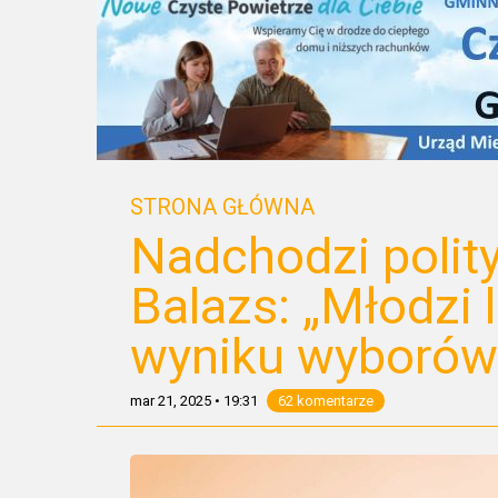
STRONA GŁÓWNA
Nadchodzi polit
Balazs: „Młodzi 
wyniku wyborów
mar 21, 2025
•
19:31
62 komentarze