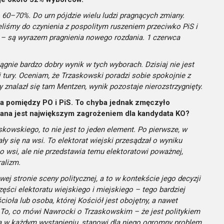
 60–70%. Do urn pójdzie wielu ludzi pragnących zmiany.
eliśmy do czynienia z pospolitym ruszeniem przeciwko PiS i
ne – są wyrazem pragnienia nowego rozdania. 1 czerwca
gnie bardzo dobry wynik w tych wyborach. Dzisiaj nie jest
j tury. Oceniam, że Trzaskowski poradzi sobie spokojnie z
znalazł się tam Mentzen, wynik pozostaje nierozstrzygnięty.
 pomiędzy PO i PiS. To chyba jednak zmęczyło
Pana jest największym zagrożeniem dla kandydata KO?
skowskiego, to nie jest to jeden element. Po pierwsze, w
ły się na wsi. To elektorat wiejski przesądzał o wyniku
 wsi, ale nie przedstawia temu elektoratowi poważnej,
ralizm.
wej stronie sceny politycznej, a to w kontekście jego decyzji
ęści elektoratu wiejskiego i miejskiego – tego bardziej
ioła lub osoba, której Kościół jest obojętny, a nawet
j. To, co mówi Nawrocki o Trzaskowskim – że jest politykiem
a w każdym wystąpieniu, stanowi dla niego ogromny problem.