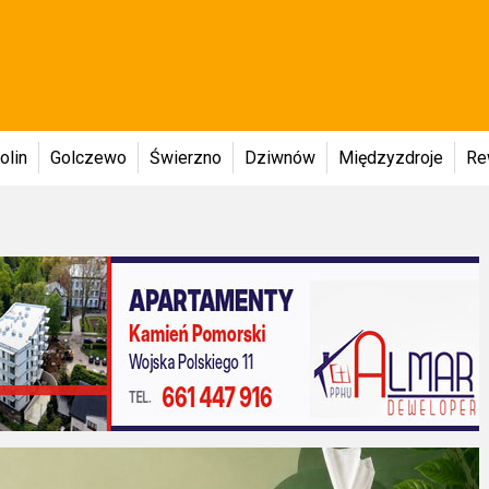
olin
Golczewo
Świerzno
Dziwnów
Międzyzdroje
Re