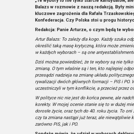
„Te wybory to nie tylko starcie kandydatów, al
Balazs w rozmowie z naszą redakcją. Były mini
kluczowe zagrożenia dla Rafała Trzaskowskieg
Konfederacja. Czy Polska stoi u progu histor
Redakcja: Panie Arturze, o czym będą te wyb
Artur Balazs: To zależy dla kogo. Każdy szuka od
określić taką masę krytyczną, która może zmienić
w każdych wyborach – są one antyestablishment
Dziś można powiedzieć, że te wybory są nie tylk
zmianą. O tym właśnie są i ten, kto najlepiej odp
przesądzi nadzieja na zmianę układu politycznego,
rywalizacji dwóch głównych formacji – PiS i PO. W
uczestniczyli w tym konflikcie, a przecież przez o
W polityce nic nie jest do końca pewne, ale nad
korekty. W mojej ocenie stanie się to w dużej mi
dorosłe życie, oraz tych do 40. roku życia. To o
czy ta zmiana nastąpi już teraz, ale niewątpliwie k
zarówno PiS, jak i PO.
Sondaże mówią, że udział w wyborach deklaru