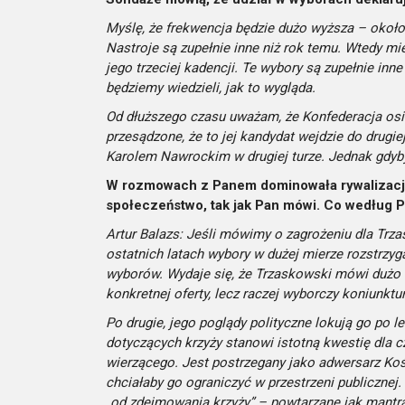
Myślę, że frekwencja będzie dużo wyższa – około
Nastroje są zupełnie inne niż rok temu. Wtedy mi
jego trzeciej kadencji. Te wybory są zupełnie in
będziemy wiedzieli, jak to wygląda.
Od dłuższego czasu uważam, że Konfederacja osią
przesądzone, że to jej kandydat wejdzie do drugie
Karolem Nawrockim w drugiej turze. Jednak gdyby 
W rozmowach z Panem dominowała rywalizacja
społeczeństwo, tak jak Pan mówi. Co według 
Artur Balazs: Jeśli mówimy o zagrożeniu dla Trza
ostatnich latach wybory w dużej mierze rozstrzyga
wyborów. Wydaje się, że Trzaskowski mówi dużo o
konkretnej oferty, lecz raczej wyborczy koniunktu
Po drugie, jego poglądy polityczne lokują go po le
dotyczących krzyży stanowi istotną kwestię dla cz
wierzącego. Jest postrzegany jako adwersarz Kośc
chciałaby go ograniczyć w przestrzeni publiczne
„od zdejmowania krzyży” – powtarzane jak mantr