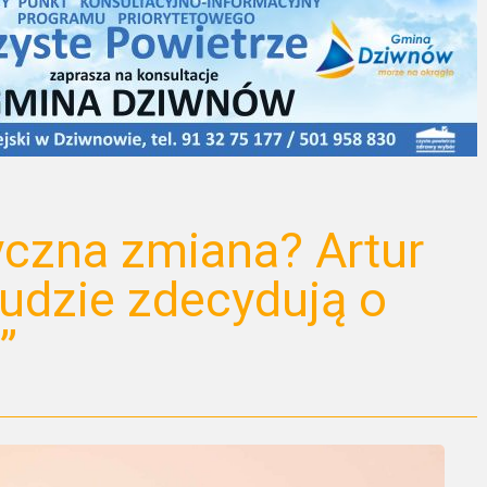
yczna zmiana? Artur
ludzie zdecydują o
”