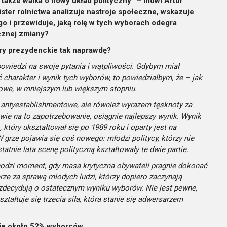
e także walka o nowy układ polityczny” – mówi Artur
ster rolnictwa analizuje nastroje społeczne, wskazuje
o i przewiduje, jaką rolę w tych wyborach odegra
ycznej zmiany?
ory prezydenckie tak naprawdę?
powiedzi na swoje pytania i wątpliwości. Gdybym miał
 charakter i wynik tych wyborów, to powiedziałbym, że – jak
owe, w mniejszym lub większym stopniu.
o antyestablishmentowe, ale również wyrazem tęsknoty za
owie na to zapotrzebowanie, osiągnie najlepszy wynik. Wynik
 który ukształtował się po 1989 roku i oparty jest na
 grze pojawia się coś nowego: młodzi politycy, którzy nie
statnie lata scenę polityczną kształtowały te dwie partie.
chodzi moment, gdy masa krytyczna obywateli pragnie dokonać
erze za sprawą młodych ludzi, którzy dopiero zaczynają
ni zdecydują o ostatecznym wyniku wyborów. Nie jest pewne,
ształtuje się trzecia siła, która stanie się adwersarzem
je około 52% wyborców.