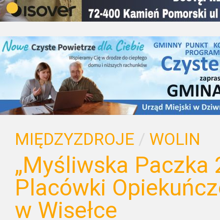
MIĘDZYZDROJE
/
WOLIN
„Myśliwska Paczka 
Placówki Opiekuńc
w Wisełce