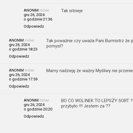
ANONIM
mówi:
Tak istnieje
gru 26, 2024
o godzinie 21:36
Odpowiedz
ANONIM
mówi:
Tak poważnie czy uważa Pani Burmistrz że p
gru 26, 2024
pomysł?
o godzinie 18:23
Odpowiedz
ANONIM
mówi:
Mamy nadzieję że ważny Myśliwy nie przenie
gru 26, 2024
o godzinie 17:59
Odpowiedz
ANONIM
mówi:
BO CO WOLINEK TO LEPSZY SORT ???D
gru 26, 2024
przybyło !!! Jestem za ??
o godzinie 20:20
Odpowiedz