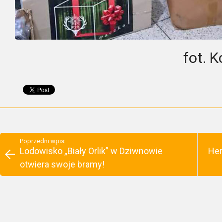
fot. 
Poprzedni wpis
Lodowisko „Biały Orlik” w Dziwnowie
Her
otwiera swoje bramy!