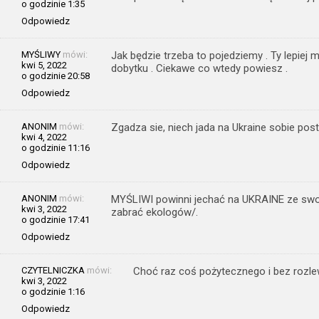
o godzinie 1:35
Odpowiedz
MYŚLIWY
mówi:
Jak będzie trzeba to pojedziemy . Ty lepiej 
kwi 5, 2022
dobytku . Ciekawe co wtedy powiesz .
o godzinie 20:58
Odpowiedz
ANONIM
mówi:
Zgadza sie, niech jada na Ukraine sobie postrz
kwi 4, 2022
o godzinie 11:16
Odpowiedz
ANONIM
mówi:
MYŚLIWI powinni jechać na UKRAINE ze swoi
kwi 3, 2022
zabrać ekologów/.
o godzinie 17:41
Odpowiedz
CZYTELNICZKA
mówi:
Choć raz coś pożytecznego i bez rozle
kwi 3, 2022
o godzinie 1:16
Odpowiedz