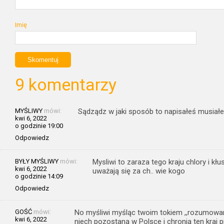
Imię
9 komentarzy
MYŚLIWY
mówi:
Sądządz w jaki sposób to napisałeś musiałe
kwi 6, 2022
o godzinie 19:00
Odpowiedz
BYŁY MYŚLIWY
mówi:
Mysliwi to zaraza tego kraju chlory i 
kwi 6, 2022
uważają się za ch.. wie kogo
o godzinie 14:09
Odpowiedz
GOŚĆ
mówi:
No myśliwi myśląc twoim tokiem ,,rozumowani
kwi 6, 2022
niech pozostaną w Polsce i chronią ten kraj p