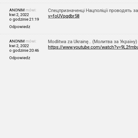
ANONIM
mówi:
Спецпризначенці Нацполіції проводять за
kwi 2, 2022
v=foUVpqdbr58
o godzinie 21:19
Odpowiedz
ANONIM
mówi:
Modlitwa za Ukrainę… (Молитва за Україну) 
kwi 2, 2022
https://www.youtube.com/watch?v=9L2fm
o godzinie 20:46
Odpowiedz