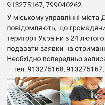
913275167, 799040262.
У міському управлінні міста 
повідомляють, що громадяни 
території України з 24 лютог
подавати заявки на отриман
Необхідно попередньо записа
– тел. 913275168, 913275167