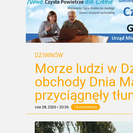
DZIWNÓW
Morze ludzi w D
obchody Dnia Ma
przyciągnęły tł
cze 28, 2026
•
20:36
7 komentarzy