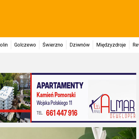
olin
Golczewo
Świerzno
Dziwnów
Międzyzdroje
Re