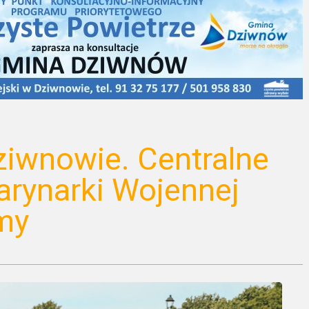
ziwnowie. Centralne
rynarki Wojennej
umy