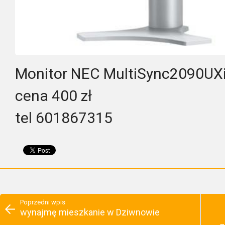
Monitor NEC MultiSync2090UX
cena 400 zł
tel 601867315
Poprzedni wpis
wynajmę mieszkanie w Dziwnowie