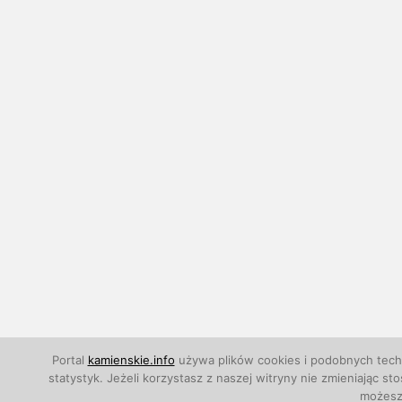
Portal
kamienskie.info
używa plików cookies i podobnych techn
statystyk. Jeżeli korzystasz z naszej witryny nie zmieniają
możesz 