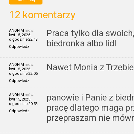
12 komentarzy
ANONIM
mówi:
Praca tylko dla swoich
kwi 15, 2025
o godzinie 22:43
biedronka albo lidl
Odpowiedz
ANONIM
mówi:
Nawet Monia z Trzebie
kwi 15, 2025
o godzinie 22:05
Odpowiedz
ANONIM
mówi:
panowie i Panie z bie
kwi 15, 2025
o godzinie 20:53
pracę dlatego maga pr
Odpowiedz
przepraszam nie mówm