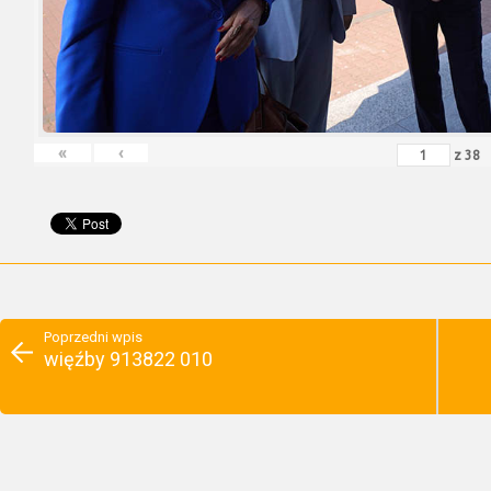
«
‹
z
38
Poprzedni wpis
więźby 913822 010