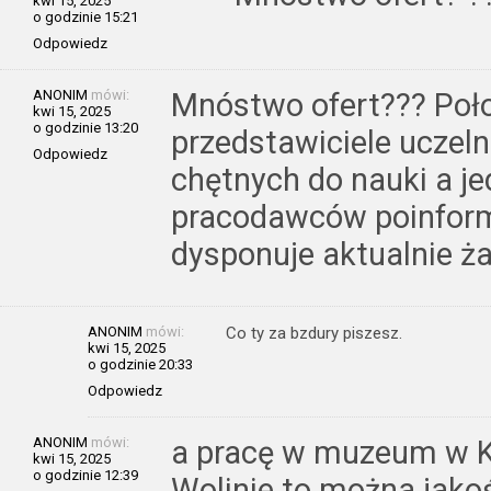
kwi 15, 2025
o godzinie 15:21
Odpowiedz
ANONIM
mówi:
Mnóstwo ofert??? Poł
kwi 15, 2025
o godzinie 13:20
przedstawiciele uczeln
Odpowiedz
chętnych do nauki a je
pracodawców poinformo
dysponuje aktualnie ża
ANONIM
mówi:
Co ty za bzdury piszesz.
kwi 15, 2025
o godzinie 20:33
Odpowiedz
ANONIM
mówi:
a pracę w muzeum w 
kwi 15, 2025
o godzinie 12:39
Wolinie to można jako