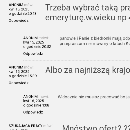
ANONIM
mówi:
Trzeba wybrać taką pr
kwi 15, 2025
o godzinie 20:13
emeryturę.w.wieku np 4
Odpowiedz
ANONIM
mówi:
panowie i Panie z biedronki mają od
kwi 15, 2025
przepraszam nie mówmy o latach Ko
o godzinie 20:52
Odpowiedz
ANONIM
mówi:
Albo za najniższą kraj
kwi 15, 2025
o godzinie 15:39
Odpowiedz
ANONIM
mówi:
Widocznie nie musisz pracować bo ja 
kwi 16, 2025
o godzinie 1:08
Odpowiedz
SZUKAJĄCA PRACY
mówi:
Mnóstwo ofert? ?