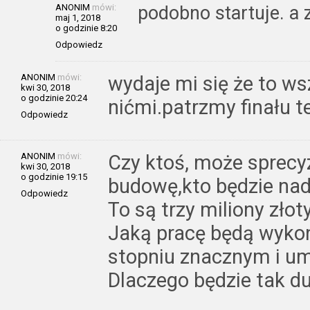
ANONIM
mówi:
podobno startuje. a 
maj 1, 2018
o godzinie 8:20
Odpowiedz
ANONIM
mówi:
wydaje mi się że to ws
kwi 30, 2018
o godzinie 20:24
nićmi.patrzmy finału t
Odpowiedz
ANONIM
mówi:
Czy ktoś, może sprecyz
kwi 30, 2018
o godzinie 19:15
budowę,kto będzie nad
Odpowiedz
To są trzy miliony złot
Jaką pracę będą wyko
stopniu znacznym i u
Dlaczego będzie tak d