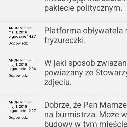
pakiecie politycznym.
ANONIM
mówi:
Platforma obływatela n
maj 1, 2018
o godzinie 14:37
fryzureczki.
Odpowiedz
ANONIM
mówi:
W jaki sposob zwiazan
maj 1, 2018
o godzinie 12:36
powiazany ze Stowarzy
Odpowiedz
zdjeciu.
ANONIM
mówi:
Dobrze, że Pan Mamze
maj 1, 2018
o godzinie 12:27
na burmistrza. Może w
Odpowiedz
budowy w tym mieście