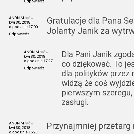
Odpowiedz
ANONIM
mówi:
Gratulacje dla Pana S
kwi 30, 2018
o godzinie 17:00
Jolanty Janik za wytr
Odpowiedz
ANONIM
mówi:
Dla Pani Janik zgod
kwi 30, 2018
o godzinie 17:27
co dziękować. To je
Odpowiedz
dla polityków przez m
widzą że coś wyjdzie
pierwszym szeregu, 
zasługi.
ANONIM
mówi:
Przynajmniej przetarg 
kwi 30, 2018
o godzinie 16:23