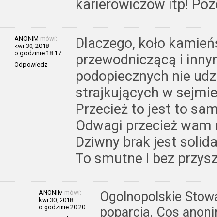
karierowiczów itp! Poz
ANONIM
mówi:
Dlaczego, koło kamieńs
kwi 30, 2018
o godzinie 18:17
przewodniczącą i inny
Odpowiedz
podopiecznych nie udzi
strajkujących w sejmie
Przecież to jest to sa
Odwagi przecież wam n
Dziwny brak jest solida
To smutne i bez przysz
ANONIM
mówi:
Ogolnopolskie Stowa
kwi 30, 2018
o godzinie 20:20
poparcia. Cos anon