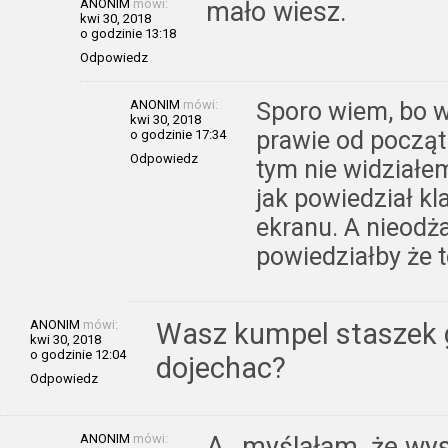
ANONIM
mówi:
mało wiesz.
kwi 30, 2018
o godzinie 13:18
Odpowiedz
ANONIM
mówi:
Sporo wiem, bo w
kwi 30, 2018
prawie od począt
o godzinie 17:34
Odpowiedz
tym nie widziałem
jak powiedział kl
ekranu. A nieodż
powiedziałby że 
ANONIM
mówi:
Wasz kumpel staszek 
kwi 30, 2018
o godzinie 12:04
dojechac?
Odpowiedz
ANONIM
mówi:
A…myślałam, że wyst