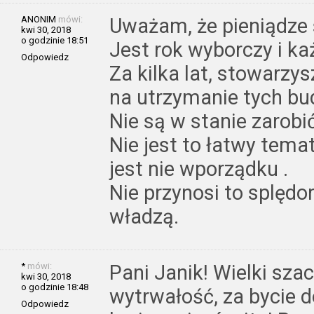
ANONIM
mówi:
Uważam, że pieniądze 
kwi 30, 2018
o godzinie 18:51
Jest rok wyborczy i ka
Odpowiedz
Za kilka lat, stowarzy
na utrzymanie tych b
Nie są w stanie zarobić
Nie jest to łatwy tema
jest nie wporządku .
Nie przynosi to splędor
władzą.
*
mówi:
Pani Janik! Wielki sza
kwi 30, 2018
o godzinie 18:48
wytrwałość, za bycie do
Odpowiedz