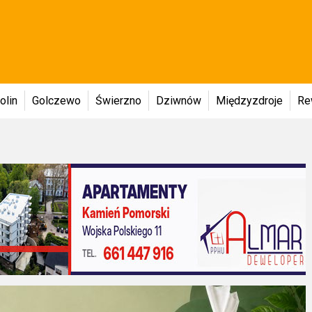
olin
Golczewo
Świerzno
Dziwnów
Międzyzdroje
Re