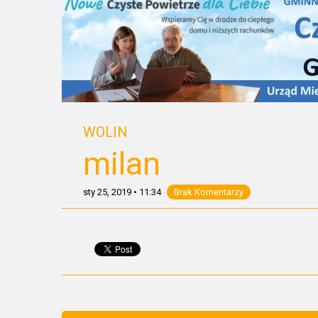
WOLIN
milan
sty 25, 2019
•
11:34
Brak Komentarzy