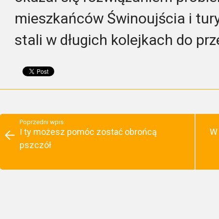
mieszkańców Świnoujścia i turys
stali w długich kolejkach do p
Poprzedni wpis
I ty możesz pomóc zostać obrońcą
W 
pszczół