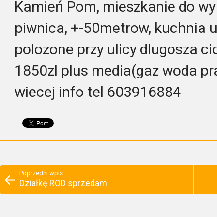
Kamień Pom, mieszkanie do wyn
piwnica, +-50metrow, kuchnia 
polozone przy ulicy dlugosza c
1850zl plus media(gaz woda p
wiecej info tel 603916884
Poprzedni wpis
Działkę ROD sprzedam