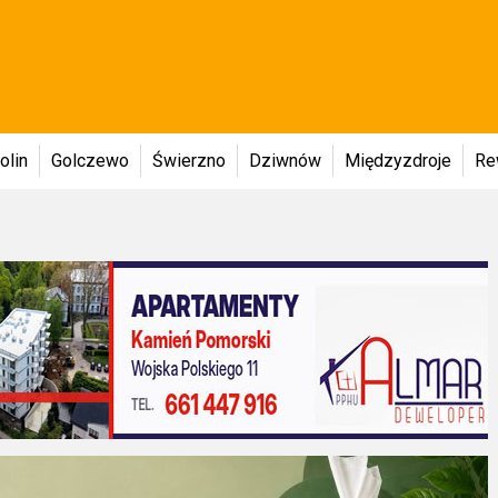
olin
Golczewo
Świerzno
Dziwnów
Międzyzdroje
Re