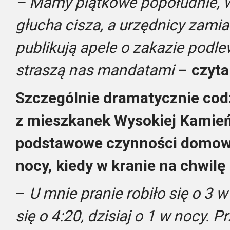
– Mamy piątkowe popołudnie, w
głucha cisza, a urzędnicy zami
publikują apele o zakazie podl
straszą nas mandatami
–
czyt
Szczególnie dramatycznie cod
z mieszkanek Wysokiej Kamieńs
podstawowe czynności domow
nocy, kiedy w kranie na chwilę
–
U mnie pranie robiło się o 3 
się o 4:20, dzisiaj o 1 w nocy.