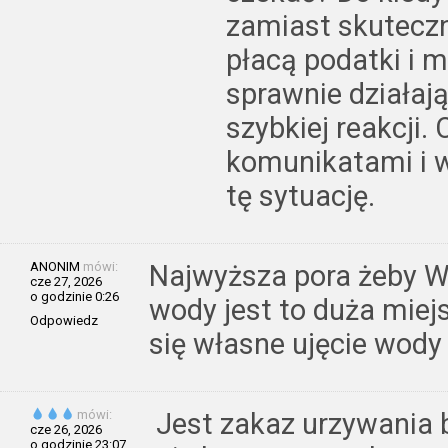
zamiast skuteczn
płacą podatki i 
sprawnie działają
szybkiej reakcji.
komunikatami i 
tę sytuację.
ANONIM
mówi:
Najwyższa pora żeby W
cze 27, 2026
o godzinie 0:26
wody jest to duża miej
Odpowiedz
się własne ujęcie wody 
mówi:
Jest zakaz urzywania 
cze 26, 2026
o godzinie 23:07