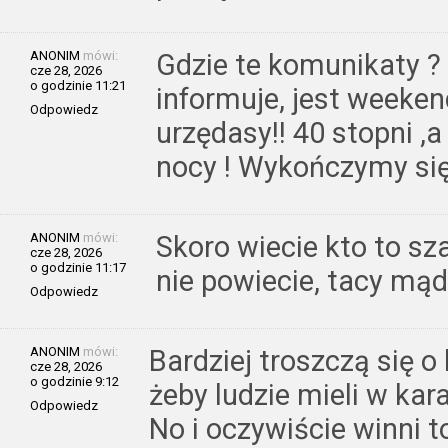
ANONIM
mówi:
Gdzie te komunikaty ? C
cze 28, 2026
o godzinie 11:21
informuje, jest weeke
Odpowiedz
urzędasy!! 40 stopni ,
nocy ! Wykończymy si
ANONIM
mówi:
Skoro wiecie kto to s
cze 28, 2026
o godzinie 11:17
nie powiecie, tacy mąd
Odpowiedz
ANONIM
mówi:
Bardziej troszczą się o
cze 28, 2026
o godzinie 9:12
żeby ludzie mieli w kara
Odpowiedz
No i oczywiście winni t