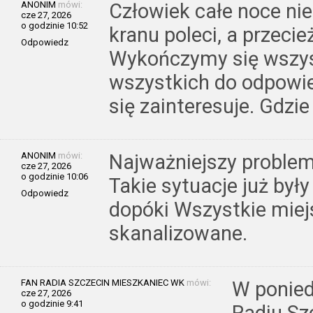
ANONIM
mówi:
Człowiek całe noce nie 
cze 27, 2026
o godzinie 10:52
kranu poleci, a przeci
Odpowiedz
Wykończymy się wszys
wszystkich do odpowied
się zainteresuje. Gdzie
ANONIM
mówi:
Najważniejszy problem
cze 27, 2026
o godzinie 10:06
Takie sytuacje już były
Odpowiedz
dopóki Wszystkie miej
skanalizowane.
FAN RADIA SZCZECIN MIESZKANIEC WK
mówi:
W ponied
cze 27, 2026
o godzinie 9:41
Radiu Sz