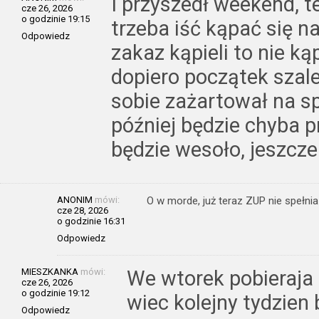
I przyszedł weekend, 
cze 26, 2026
o godzinie 19:15
trzeba iść kąpać się n
Odpowiedz
zakaz kąpieli to nie ką
dopiero początek szal
sobie zażartował na sp
później będzie chyba 
będzie wesoło, jeszcze 
ANONIM
mówi:
O w morde, już teraz ZUP nie spełnia
cze 28, 2026
o godzinie 16:31
Odpowiedz
MIESZKANKA
mówi:
We wtorek pobieraja 
cze 26, 2026
o godzinie 19:12
wiec kolejny tydzien
Odpowiedz