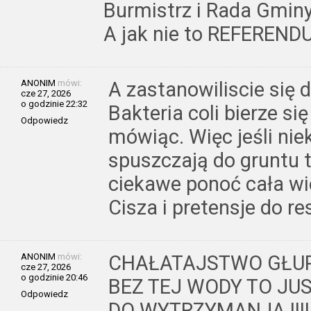
Burmistrz i Rada Gminy
A jak nie to REFEREND
ANONIM
mówi:
A zastanowiliscie się d
cze 27, 2026
o godzinie 22:32
Bakteria coli bierze s
Odpowiedz
mówiąc. Więc jeśli nie
spuszczają do gruntu t
ciekawe ponoć cała wie
Cisza i pretensje do re
ANONIM
mówi:
CHAŁATAJSTWO GŁUPI
cze 27, 2026
o godzinie 20:46
BEZ TEJ WODY TO JUS
Odpowiedz
DO WYTRZYMANJA !!!!!!