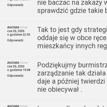
nie baczac na zakazy w
Odpowiedz
sprawdzić gdzie takie 
ANONIM
mówi:
Tak to jest gdy strate
cze 26, 2026
o godzinie 22:53
oddaje się w obce ręc
Odpowiedz
mieszkańcy innych reg
ANONIM
mówi:
Podziękujmy burmistrz
cze 26, 2026
o godzinie 19:38
zarządzanie tak działa 
Odpowiedz
daje a później twierdz
nie obiecywał .
ANONIM
mówi: