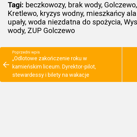
Tagi:
beczkowozy
,
brak wody
,
Golczewo
Kretlewo
,
kryzys wodny
,
mieszkańcy al
upały
,
woda niezdatna do spożycia
,
Wys
wody
,
ZUP Golczewo
Poprzedni wpis
„Odlotowe zakończenie roku w
kamieńskim liceum. Dyrektor-pilot,
stewardessy i bilety na wakacje