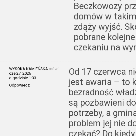
Beczkowozy prze
domów w takim 
zdąży wyjść. S
pobrane kolejne 
czekaniu na wyn
WYSOKA KAMIEŃSKA
mówi:
Od 17 czerwca ni
cze 27, 2026
o godzinie 1:33
jest awaria – to
Odpowiedz
bezradność władz
są pozbawieni d
potrzeby, a gmin
problem jej nie d
czekać? Do kiedy