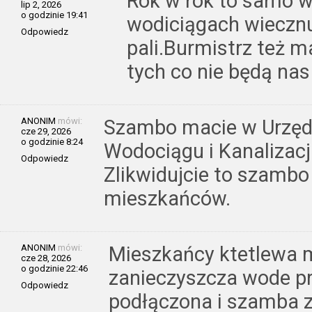
Rok w rok to samo w
lip 2, 2026
o godzinie 19:41
wodiciągach wiecznue
Odpowiedz
pali.Burmistrz też m
tych co nie będą nas
ANONIM
mówi:
Szambo macie w Urzędz
cze 29, 2026
o godzinie 8:24
Wodociągu i Kanalizacji
Odpowiedz
Zlikwidujcie to szambo
mieszkańców.
ANONIM
mówi:
Mieszkańcy ktetlewa 
cze 28, 2026
o godzinie 22:46
zanieczyszcza wode prz
Odpowiedz
podłączona i szamba 