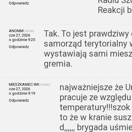
Odpowiedz
Reakcji 
ANONIM
mówi:
Tak. To jest prawdziwy
cze 27, 2026
o godzinie 9:25
samorząd terytorialny
Odpowiedz
wystawiają sami miesz
gremia.
MIESZKANIEC WK
mówi:
najważniejsze że U
cze 27, 2026
o godzinie 9:19
pracuje ze względu
Odpowiedz
temperatury!!!szok
to że w kranie sus
d,,,,,, brygada uśmie