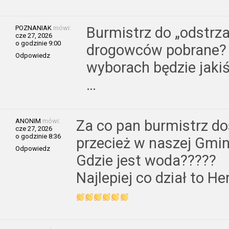
POZNANIAK
mówi:
Burmistrz do „odstrza
cze 27, 2026
o godzinie 9:00
drogowców pobrane?
Odpowiedz
wyborach będzie jaki
…
ANONIM
mówi:
Za co pan burmistrz do
cze 27, 2026
o godzinie 8:36
przecież w naszej Gmini
Odpowiedz
Gdzie jest woda?????
Najlepiej co dział to H